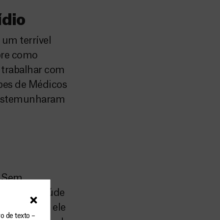
ídio
um terrível
bre como
 trabalhar com
ipes de Médicos
 testemunharam
s Sem
stério da Saúde
e da África, ele
o de texto –