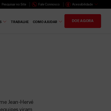
Pesquisar no Site
Fale Connosco
Acessibilidade
DOE AGORA
S
TRABALHE
COMO AJUDAR
sume Jean-Hervé
 equipes viram