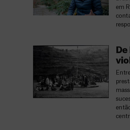
em Ru
conta
respo
De 
vio
Entre
prest
mass
suces
entã
centr