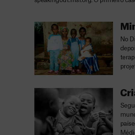
speakingout.msf.org. O primeiro cas
Min
No Di
depoi
terap
proje
Cri
Segun
mund
paíse
Médi