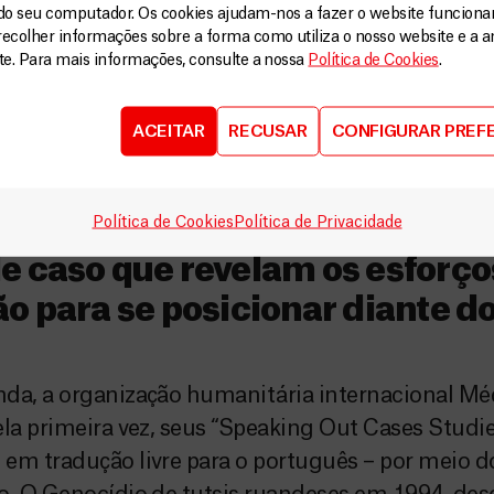
u a fazer parte da organização internacional hum
do seu computador. Os cookies ajudam-nos a fazer o website funcion
, já atuou em mais de uma dezena de países afri
recolher informações sobre a forma como utiliza o nosso website e a an
ite. Para mais informações, consulte a nossa
Política de Cookies
.
icos, […]
ACEITAR
RECUSAR
CONFIGURAR PREF
Política de Cookies
Política de Privacidade
e caso que revelam os esforço
o para se posicionar diante d
nda, a organização humanitária internacional M
ela primeira vez, seus “Speaking Out Cases Studi
em tradução livre para o português – por meio do