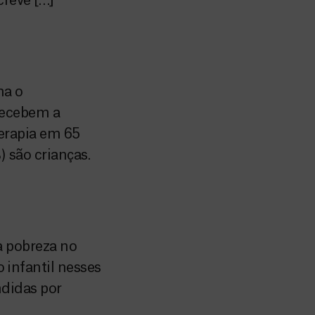
creve […]
ha o
recebem a
terapia em 65
) são crianças.
a pobreza no
infantil nesses
ndidas por