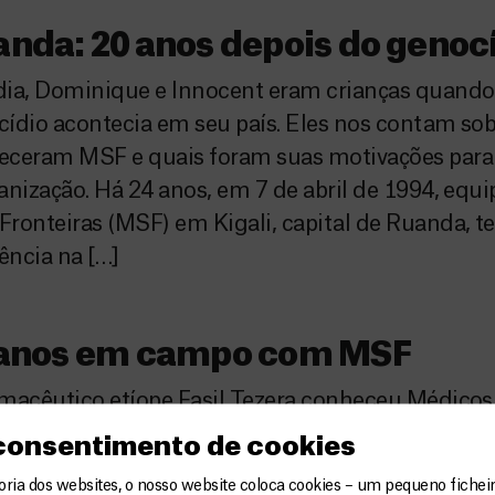
nda: 20 anos depois do genoc
ia, Dominique e Innocent eram crianças quando 
ídio acontecia em seu país. Eles nos contam so
eceram MSF e quais foram suas motivações para
anização. Há 24 anos, em 7 de abril de 1994, equ
Fronteiras (MSF) em Kigali, capital de Ruanda,
lência na […]
 anos em campo com MSF
rmacêutico etíope Fasil Tezera conheceu Médico
eiras há 27 anos, quando trabalhava para o Mini
 consentimento de cookies
béria. Durante a guerra civil brutal no país do oest
ia dos websites, o nosso website coloca cookies – um pequeno ficheir