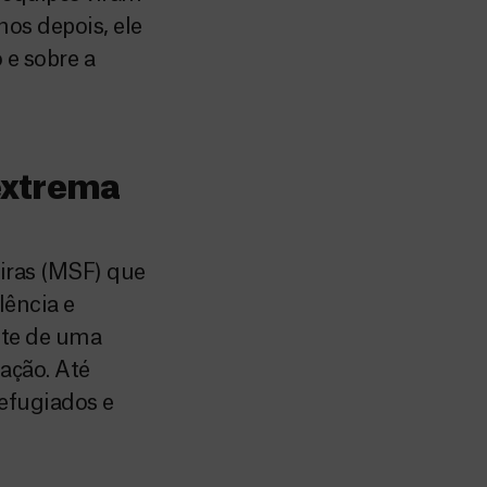
os depois, ele
e sobre a
 extrema
iras (MSF) que
lência e
nte de uma
ação. Até
efugiados e