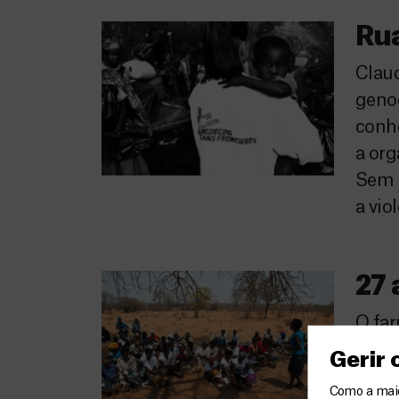
Rua
Claud
genoc
conh
a org
Sem 
a vio
27
O fa
Front
Gerir
da Li
Como a maior