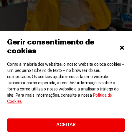
Gerir consentimento de
cookies
República Democrática do Congo
Como a maioria dos websites, o nosso website coloca cookies –
A resposta MSF ao surto do Ébola na RDC
um pequeno ficheiro de texto – no browser do seu
Vídeos
11 Junho, 2026
computador. Os cookies ajudam-nos a fazer o website
funcionar como esperado, a recolher informações sobre a
forma como utiliza o nosso website e a analisar o tráfego do
LEIA MAIS
site. Para mais informações, consulte a nossa
Política de
Cookies
.
ACEITAR