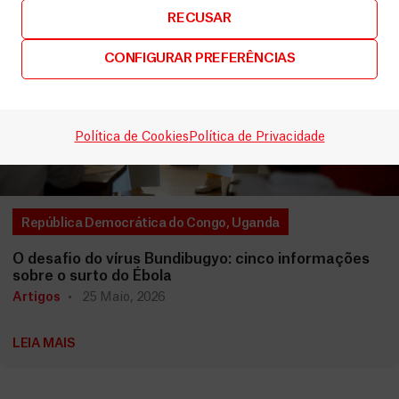
RECUSAR
CONFIGURAR PREFERÊNCIAS
Política de Cookies
Política de Privacidade
República Democrática do Congo
,
Uganda
O desafio do vírus Bundibugyo: cinco informações
sobre o surto do Ébola
Artigos
25 Maio, 2026
LEIA MAIS