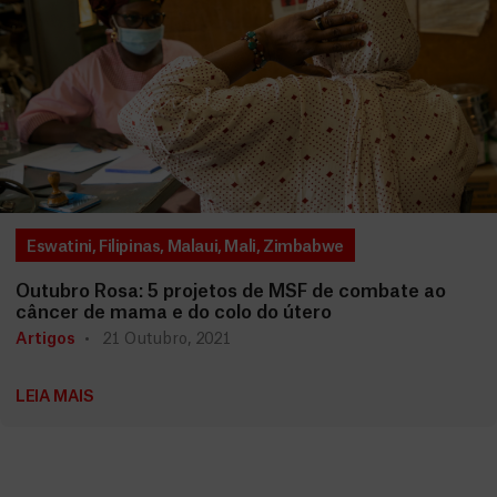
Eswatini
,
Filipinas
,
Malaui
,
Mali
,
Zimbabwe
Outubro Rosa: 5 projetos de MSF de combate ao
câncer de mama e do colo do útero
Artigos
21 Outubro, 2021
LEIA MAIS