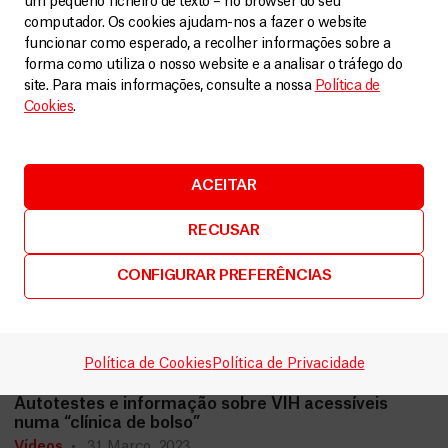
um pequeno ficheiro de texto – no browser do seu
computador. Os cookies ajudam-nos a fazer o website
funcionar como esperado, a recolher informações sobre a
forma como utiliza o nosso website e a analisar o tráfego do
site. Para mais informações, consulte a nossa
Política de
Cookies
.
ACEITAR
RECUSAR
CONFIGURAR PREFERÊNCIAS
Política de Cookies
Política de Privacidade
Eswatini
Autotestes e informação sobre VIH acessíveis
numa “clínica de bolso”
Vídeos
31 Março, 2023