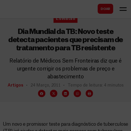
B
s
DOAR
u
c
Eswatini
s
a
c
Dia Mundial da TB: Novo teste
r
a
detecta pacientes que precisam de
tratamento para TB resistente
r
Relatório de Médicos Sem Fronteiras diz que é
urgente corrigir os problemas de preço e
abastecimento
Artigos
24 Março, 2011
Tempo de leitura: 4 minutos
Um novo e promissor teste para diagnóstico de tuberculose