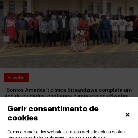
Eswatini
“Somos Amados”: clínica Sitsandziwe completa um
ano de cuidados, confiança e impacto no eSwatini
Artigos
21 Fevereiro, 2025
Gerir consentimento de
cookies
LEIA MAIS
Como a maioria dos websites, o nosso website coloca cookies –