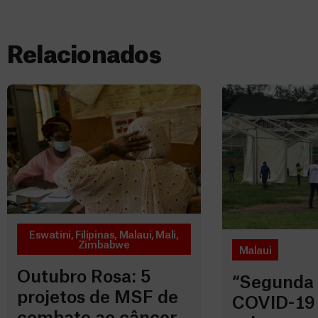
Relacionados
Eswatini
,
Filipinas
,
Malaui
,
Mali
,
Zimbabwe
Malaui
Outubro Rosa: 5
“Segunda 
projetos de MSF de
COVID-19