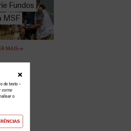
ie Fundos
 quem mais precisa.
 a MSF
ER MAIS
o de texto –
ar como
alisar o
ERÊNCIAS