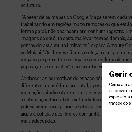
no futuro.
“Apesar de os mapas do Google Maps serem cada ve
trabalhando em regiões muito remotas ou que estão e
forma geral, não aparecem em nenhum registro. Em
imagens de satélite costuma levar tempo demais, aca
pontos de vista muito limitados”, explica Amaury G
no Malaui. “Os drones são uma solução complementar
mapas que permitam às equipes entender o alcance d
população se encontra”, acrescenta Gregoire.
Gerir
Conhecer as normativas do espaço aéreo para a dec
Como a maior
diferentes áreas é fundamental, apesar de, por se tr
no browser 
regulações ainda estarem em desenvolvimento. Em N
esperado, a 
a autorização formal das autoridades do distrito para
tráfego do s
polícia aérea mais próxima sobre a decolagem imine
ajuda à polícia e aos líderes comunitários, que cola
mais adequadas.