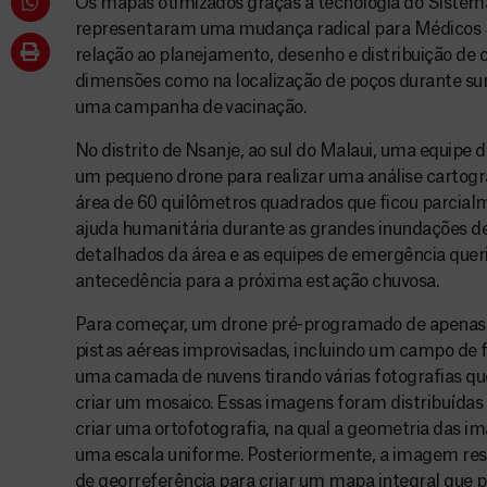
Os mapas otimizados graças à tecnologia do Sistem
representaram uma mudança radical para Médicos 
relação ao planejamento, desenho e distribuição de
dimensões como na localização de poços durante sur
uma campanha de vacinação.
No distrito de Nsanje, ao sul do Malaui, uma equip
um pequeno drone para realizar uma análise cartog
área de 60 quilômetros quadrados que ficou parcial
ajuda humanitária durante as grandes inundações 
detalhados da área e as equipes de emergência que
antecedência para a próxima estação chuvosa.
Para começar, um drone pré-programado de apenas 
pistas aéreas improvisadas, incluindo um campo de f
uma camada de nuvens tirando várias fotografias qu
criar um mosaico. Essas imagens foram distribuída
criar uma ortofotografia, na qual a geometria das im
uma escala uniforme. Posteriormente, a imagem res
de georreferência para criar um mapa integral que po