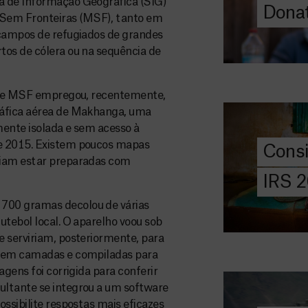
a de Informação Geográfica (SIG)
Donat
Sem Fronteiras (MSF), tanto em
DOE
AGORA
 campos de refugiados de grandes
tos de cólera ou na sequência de
Consigna
2026
e de MSF empregou, recentemente,
Saiba tudo so
ráfica aérea de Makhanga, uma
IRS: o que é,
mente isolada e sem acesso à
preencher, e 
de 2015. Existem poucos mapas
Cons
MSF com o do
riam estar preparadas com
IRS 
DOE
AGORA
700 gramas decolou de várias
utebol local. O aparelho voou sob
Angarie 
e serviriam, posteriormente, para
MSF
s em camadas e compiladas para
A MSF depend
agens foi corrigida para conferir
donativos pri
ultante se integrou a um software
chegar assist
ssibilite respostas mais eficazes