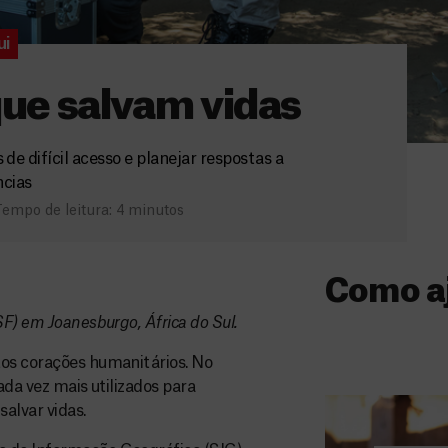
ui
ue salvam vidas
e difícil acesso e planejar respostas a
cias
empo de leitura: 4 minutos
Como a
SF) em Joanesburgo, África do Sul.
Donativo
tos corações humanitários. No
O seu donativo
ada vez mais utilizados para
ajuda-nos a l
alvar vidas.
a quem mais p