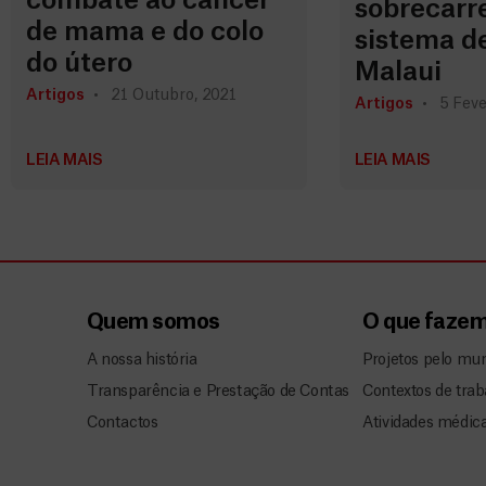
combate ao câncer
sobrecarr
de mama e do colo
sistema d
do útero
Malaui
Artigos
21 Outubro, 2021
Artigos
5 Feve
LEIA MAIS
LEIA MAIS
Quem somos
O que faze
A nossa história
Projetos pelo mu
Transparência e Prestação de Contas
Contextos de trab
Contactos
Atividades médic