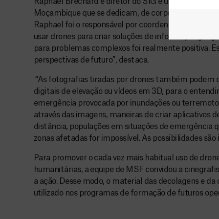
Raphael Brechard é diretor do SIG e um dos dois pr
Moçambique que se dedicam, de corpo e alma, ao S
Raphael foi o responsável por coordenar a cartograf
usar drones para criar soluções de informação geográ
para problemas complexos foi realmente positiva.
perspectivas de futuro”, destaca.
“As fotografias tiradas por drones também podem c
digitais de elevação ou vídeos em 3D, para o enten
emergência provocada por inundações ou terremotos.
através das imagens, maneiras de criar aplicativos de 
distância, populações em situações de emergência 
zonas afetadas for impossível. As possibilidades são i
Para promover o cada vez mais habitual uso de dro
humanitárias, a equipe de MSF convidou a cinegraf
a ação. Desse modo, o material das decolagens e da
utilizado nos programas de formação de futuros op