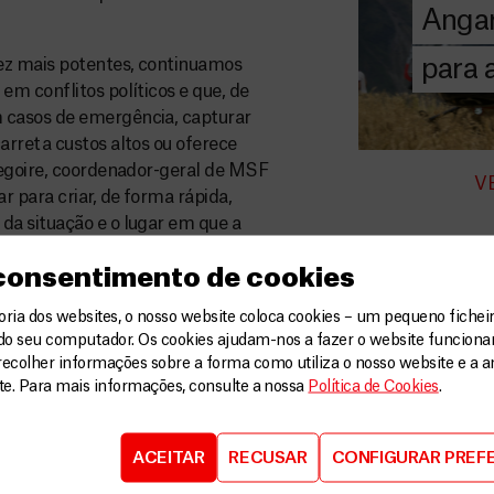
Angar
humanitária a
para
z mais potentes, continuamos
DOE
m conflitos políticos e que, de
AGORA
 casos de emergência, capturar
rreta custos altos ou oferece
regoire, coordenador-geral de MSF
V
 para criar, de forma rápida,
a situação e o lugar em que a
 consentimento de cookies
olagem e o uso de drones em
ia dos websites, o nosso website coloca cookies – um pequeno ficheir
atar de uma tecnologia nova, as
do seu computador. Os cookies ajudam-nos a fazer o website funcion
sanje, a equipe de MSF solicitou
recolher informações sobre a forma como utiliza o nosso website e a an
 sobrevoar a região e alertou a
ite. Para mais informações, consulte a nossa
Política de Cookies
.
nte. Em âmbito local, MSF pediu
boraram na identificação das zonas
ACEITAR
RECUSAR
CONFIGURAR PREF