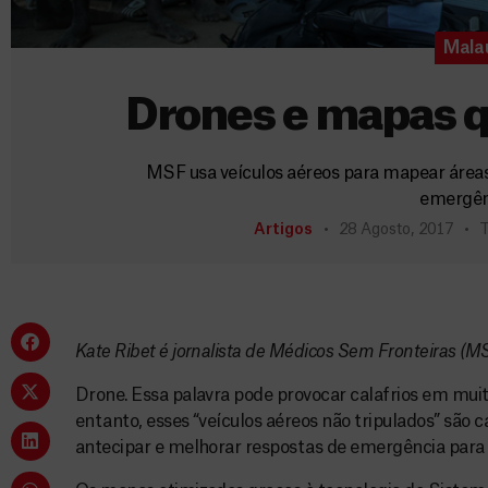
Mala
Drones e mapas q
MSF usa veículos aéreos para mapear áreas d
emergên
Artigos
28 Agosto, 2017
T
Kate Ribet é jornalista de Médicos Sem Fronteiras (M
Drone. Essa palavra pode provocar calafrios em mui
entanto, esses “veículos aéreos não tripulados” são c
antecipar e melhorar respostas de emergência para s