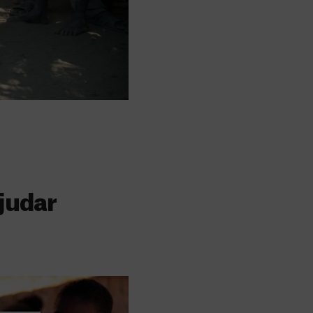
judar
s
 faz a diferença,
evar cuidados médicos
recisa.