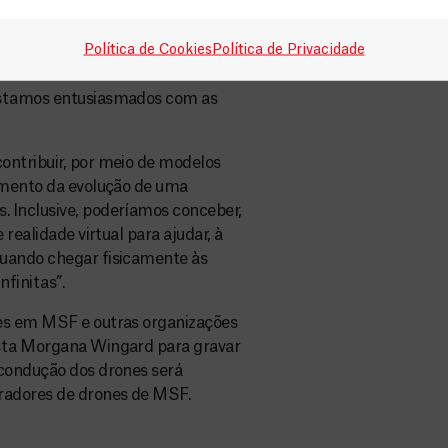
ofissionais de MSF no Malaui e em
istema de Informação Geográfica.
Política de Cookies
Política de Privacidade
ia de Makhanga. “A experiência de
fica inovadoras e de baixo custo
 Estamos entusiasmados com as
ontribuir, por meio de modelos
dimento da evolução de uma
 Inclusive, poderíamos conceber,
realidade virtual para ajudar, à
quando chegar fisicamente às
nfinitas”.
nes em MSF e outras organizações
ista Morgana Wingard para gravar
 condução dos drones será
eradores de drones de MSF.