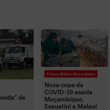
Etiópia
,
Malaui
,
Moçambique
Nova cepa da
COVID-19 assola
onda” de
Moçambique,
Essuatíni e Malaui