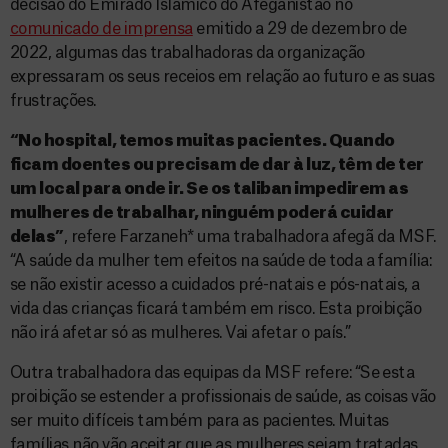
decisão do Emirado Islâmico do Afeganistão no
comunicado de imprensa
emitido a 29 de dezembro de
2022, algumas das trabalhadoras da organização
expressaram os seus receios em relação ao futuro e as suas
frustrações.
“No hospital, temos muitas pacientes. Quando
ficam doentes ou precisam de dar à luz, têm de ter
um local para onde ir. Se os taliban impedirem as
mulheres de trabalhar, ninguém poderá cuidar
delas”
, refere Farzaneh* uma trabalhadora afegã da MSF.
“A saúde da mulher tem efeitos na saúde de toda a família:
se não existir acesso a cuidados pré-natais e pós-natais, a
vida das crianças ficará também em risco. Esta proibição
não irá afetar só as mulheres. Vai afetar o país.”
Outra trabalhadora das equipas da MSF refere: “Se esta
proibição se estender a profissionais de saúde, as coisas vão
ser muito difíceis também para as pacientes. Muitas
famílias não vão aceitar que as mulheres sejam tratadas