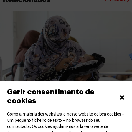
VER MAIS
Gerir consentimento de
cookies
Afeganistão
Como a maioria dos websites, o nosso website coloca cookies –
Aumento alarmante de internamentos de crianças
um pequeno ficheiro de texto – no browser do seu
com desnutrição grave
computador. Os cookies ajudam-nos a fazer o website