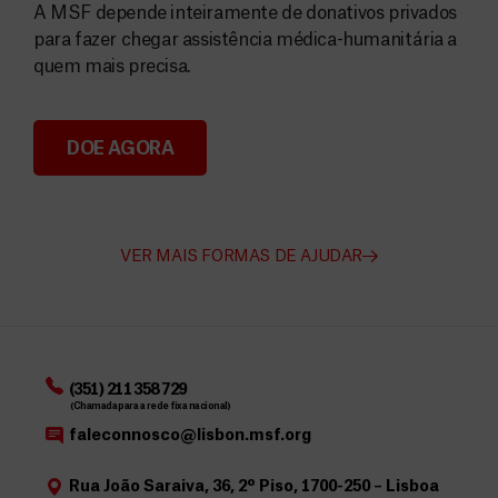
A MSF depende inteiramente de donativos privados
para fazer chegar assistência médica-humanitária a
quem mais precisa.
DOE AGORA
Angarie Fundos para a MSF
VER MAIS FORMAS DE AJUDAR
(351) 211 358 729
(Chamada para a rede fixa nacional)
faleconnosco@lisbon.msf.org
Rua João Saraiva, 36, 2º Piso, 1700-250 – Lisboa