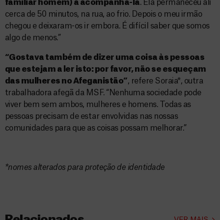
familiar homem) a acompanhá-la
. Ela permaneceu ali
cerca de 50 minutos, na rua, ao frio. Depois o meu irmão
chegou e deixaram-os ir embora. É difícil saber que somos
algo de menos.”
“Gostava também de dizer uma coisa às pessoas
que estejam a ler isto: por favor, não se esqueçam
das mulheres no Afeganistão”
, refere Soraia*, outra
trabalhadora afegã da MSF. “Nenhuma sociedade pode
viver bem sem ambos, mulheres e homens. Todas as
pessoas precisam de estar envolvidas nas nossas
comunidades para que as coisas possam melhorar.”
*nomes alterados para proteção de identidade
Relacionados