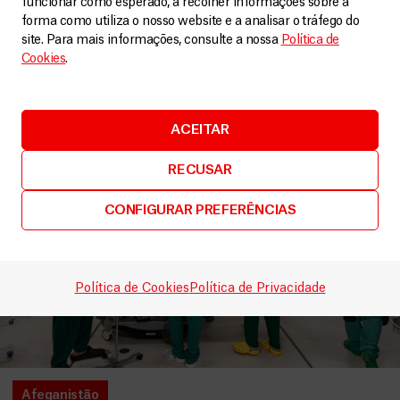
funcionar como esperado, a recolher informações sobre a
Artigos
1 Julho, 2026
forma como utiliza o nosso website e a analisar o tráfego do
site. Para mais informações, consulte a nossa
Política de
LEIA MAIS
Cookies
.
ACEITAR
RECUSAR
CONFIGURAR PREFERÊNCIAS
Política de Cookies
Política de Privacidade
Afeganistão