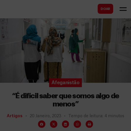
B
s
DOAR
u
c
s
a
c
r
a
r
Afeganistão
“É difícil saber que somos algo de
menos”
Artigos
20 Janeiro, 2023
Tempo de leitura: 4 minutos