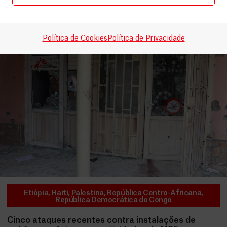
Política de Cookies
Política de Privacidade
Etiópia
,
Haiti
,
Palestina
,
República Centro-Africana
,
República Democrática do Congo
Cinco ataques recentes contra instalações de