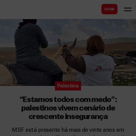
B
s
DOAR
u
c
s
a
c
r
a
r
Palestina
“Estamos todos com medo”:
palestinos vivem cenário de
crescente insegurança
MSF está presente há mais de vinte anos em