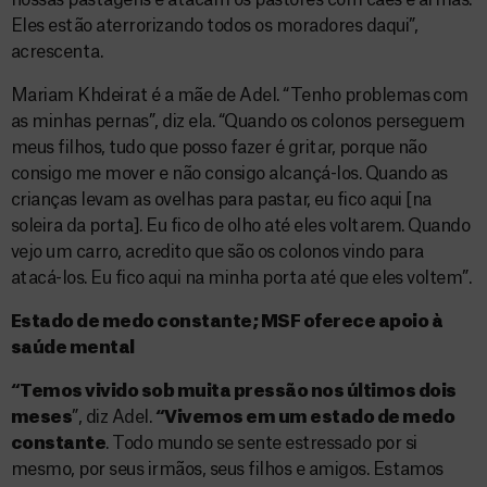
nossas pastagens e atacam os pastores com cães e armas.
Eles estão aterrorizando todos os moradores daqui”,
acrescenta.
Mariam Khdeirat é a mãe de Adel. “Tenho problemas com
as minhas pernas”, diz ela. “Quando os colonos perseguem
meus filhos, tudo que posso fazer é gritar, porque não
consigo me mover e não consigo alcançá-los. Quando as
crianças levam as ovelhas para pastar, eu fico aqui [na
soleira da porta]. Eu fico de olho até eles voltarem. Quando
vejo um carro, acredito que são os colonos vindo para
atacá-los. Eu fico aqui na minha porta até que eles voltem”.
Estado de medo constante; MSF oferece apoio à
saúde mental
“Temos vivido sob muita pressão nos últimos dois
meses
”, diz Adel.
“Vivemos em um estado de medo
constante
. Todo mundo se sente estressado por si
mesmo, por seus irmãos, seus filhos e amigos. Estamos