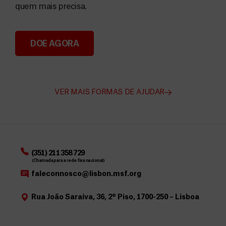
quem mais precisa.
DOE AGORA
Angarie Fundos para a MSF
VER MAIS FORMAS DE AJUDAR
(351) 211 358 729
(Chamada para a rede fixa nacional)
faleconnosco@lisbon.msf.org
Rua João Saraiva, 36, 2º Piso, 1700-250 – Lisboa