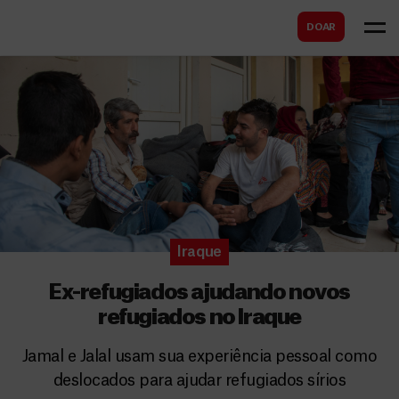
B
s
DOAR
u
c
s
a
c
r
a
r
Iraque
Ex-refugiados ajudando novos
refugiados no Iraque
Jamal e Jalal usam sua experiência pessoal como
deslocados para ajudar refugiados sírios