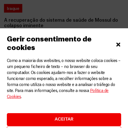
Iraque
A recuperação do sistema de saúde de Mossul do
colapso iminente
Artigos
28 Novembro, 2025
Gerir consentimento de
cookies
LEIA MAIS
Como a maioria dos websites, o nosso website coloca cookies –
um pequeno ficheiro de texto – no browser do seu
computador. Os cookies ajudam-nos a fazer o website
funcionar como esperado, a recolher informações sobre a
forma como utiliza o nosso website e a analisar o tráfego do
site. Para mais informações, consulte a nossa
Política de
Cookies
.
ACEITAR