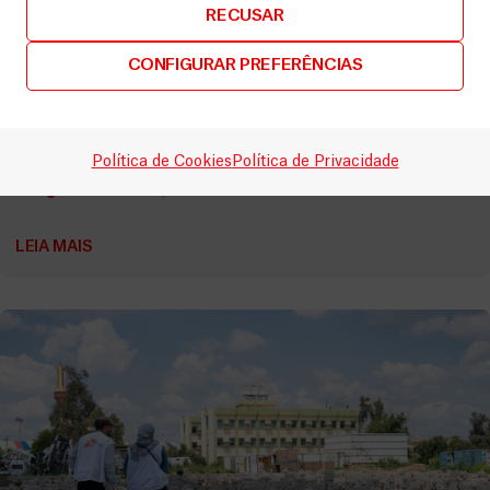
RECUSAR
CONFIGURAR PREFERÊNCIAS
Iraque
MSF suspende atividades médicas essenciais em
Política de Cookies
Política de Privacidade
Mossul devido a obstáculos administrativos
Artigos
11 Julho, 2023
LEIA MAIS