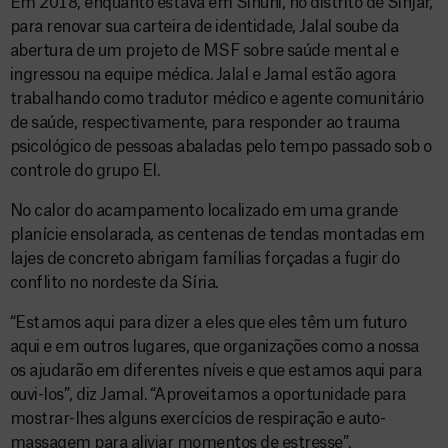
Em 2018, enquanto estava em Sinuni, no distrito de Sinjar,
para renovar sua carteira de identidade, Jalal soube da
abertura de um projeto de MSF sobre saúde mental e
ingressou na equipe médica. Jalal e Jamal estão agora
trabalhando como tradutor médico e agente comunitário
de saúde, respectivamente, para responder ao trauma
psicológico de pessoas abaladas pelo tempo passado sob o
controle do grupo EI.
No calor do acampamento localizado em uma grande
planície ensolarada, as centenas de tendas montadas em
lajes de concreto abrigam famílias forçadas a fugir do
conflito no nordeste da Síria.
“Estamos aqui para dizer a eles que eles têm um futuro
aqui e em outros lugares, que organizações como a nossa
os ajudarão em diferentes níveis e que estamos aqui para
ouvi-los”, diz Jamal. “Aproveitamos a oportunidade para
mostrar-lhes alguns exercícios de respiração e auto-
massagem para aliviar momentos de estresse”.