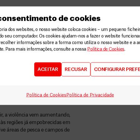
 consentimento de cookies
 a própria vida no sul do Sudão. O
ia dos websites, o nosso website coloca cookies – um pequeno ficheir
como uma fonte importante de
do seu computador. Os cookies ajudam-nos a fazer o website funcion
icos, incapazes de produzir leite.
recolher informações sobre a forma como utiliza o nosso website e a an
ite. Para mais informações, consulte a nossa
Política de Cookies
.
ação ainda pior. Com a falta da
o, conflitos vêm ocorrendo entre
Dinka e o Nuer.
ACEITAR
RECUSAR
CONFIGURAR PREF
nda mais a situação vulnerável
a apenas aos grupos Dinka e Nuer.
, conflitos vêm ocorrendo com
Política de Cookies
Política de Privacidade
kap.
r, a violência vem aumentando,
o às regiões já empobrecidas em
sive áreas de pesca e campos de