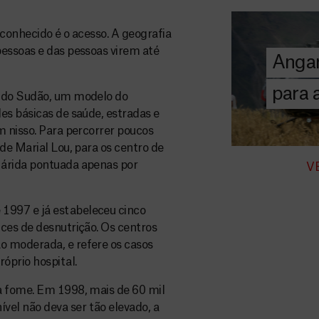
A MSF depend
donativos pri
conhecido é o acesso. A geografia
chegar assist
pessoas e das pessoas virem até
Angar
humanitária a
para
l do Sudão, um modelo do
DOE
es básicas de saúde, estradas e
AGORA
m nisso. Para percorrer poucos
de Marial Lou, para os centro de
 árida pontuada apenas por
V
1997 e já estabeleceu cinco
ces de desnutrição. Os centros
o moderada, e refere os casos
óprio hospital.
a fome. Em 1998, mais de 60 mil
el não deva ser tão elevado, a