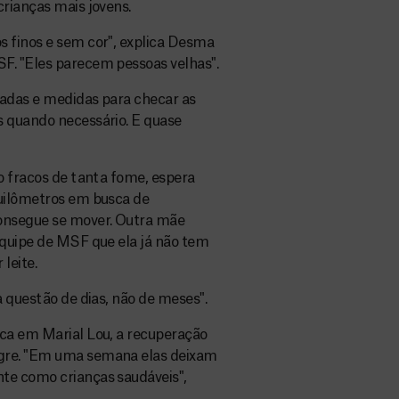
crianças mais jovens.
s finos e sem cor", explica Desma
F. "Eles parecem pessoas velhas".
sadas e medidas para checar as
s quando necessário. E quase
o fracos de tanta fome, espera
quilômetros em busca de
consegue se mover. Outra mãe
equipe de MSF que ela já não tem
leite.
a questão de dias, não de meses".
ica em Marial Lou, a recuperação
agre. "Em uma semana elas deixam
te como crianças saudáveis",