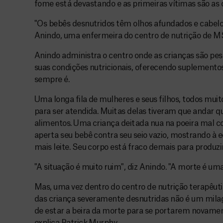
fome está devastando e as primeiras vítimas são as 
"Os bebês desnutridos têm olhos afundados e cabelo
Anindo, uma enfermeira do centro de nutrição de MS
Anindo administra o centro onde as crianças são pe
suas condições nutricionais, oferecendo suplemento
sempre é.
Uma longa fila de mulheres e seus filhos, todos muit
para ser atendida. Muitas delas tiveram que andar 
alimentos. Uma criança deitada nua na poeira mal 
aperta seu bebê contra seu seio vazio, mostrando à 
mais leite. Seu corpo está fraco demais para produzir 
"A situação é muito ruim", diz Anindo. "A morte é um
Mas, uma vez dentro do centro de nutrição terapêut
das criança severamente desnutridas não é um mil
de estar a beira da morte para se portarem novamen
explica Patrick Murphy.