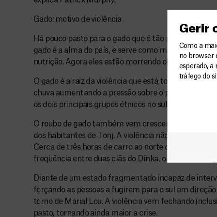
Gado: motivo de violência
Gerir
Há pouco pasto para o gado que é tão precioso quanto
Como a maior
gado é a alma do país, e serve como moeda, assim 
no browser 
nutrição. Agora eles estão morrendo ou estão esquelét
esperado, a 
tráfego do s
O gado é a raiz da violência que está tornando a situ
chuva aumentando a pressão sobre o pasto já escass
os dois principais grupos étnicos no sul do Sudão – o 
O roubo de gado também vem crescendo, piorando ai
dos habitantes de Tonj. A violência não está limitad
Cerca de três horas de carro ao norte de Marial Lou
freqüência entre duas clãs do Dinka, o Aliek e o Lang
Diante de um estado fragmentado incapaz de intervi
forçando as pessoas a fugirem para o sul em direçã
torno de Marial Lou. A violência vem fechando inclu
pasto, tornando ainda maior a crise.