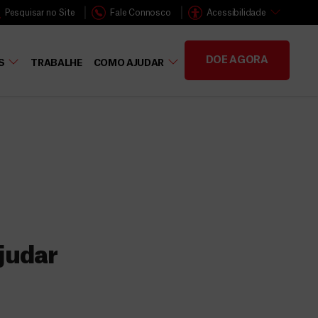
Pesquisar no Site
Fale Connosco
Acessibilidade
DOE AGORA
S
TRABALHE
COMO AJUDAR
judar
s
 faz a diferença,