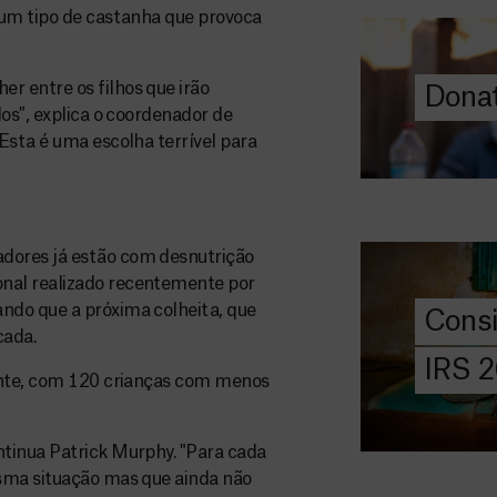
 um tipo de castanha que provoca
ajuda-nos a l
a quem mais p
 entre os filhos que irão
Donat
DOE
os", explica o coordenador de
AGORA
Esta é uma escolha terrível para
Consigna
2026
Saiba tudo so
dores já estão com desnutrição
IRS: o que é,
nal realizado recentemente por
preencher, e 
ndo que a próxima colheita, que
Cons
MSF com o do
cada.
IRS 
mente, com 120 crianças com menos
DOE
AGORA
Angarie 
tinua Patrick Murphy. "Para cada
MSF
sma situação mas que ainda não