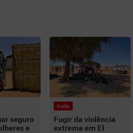
Sudão
gar seguro
Fugir da violência
ulheres e
extrema em El