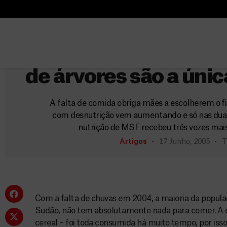
B
Sudã
u
B
s
u
Fome atinge o sul do
c
s
a
c
de árvores são a úni
r
a
r
A falta de comida obriga mães a escolherem o fi
com desnutrição vem aumentando e só nas dua
nutrição de MSF recebeu três vezes mais
Artigos
17 Junho, 2005
T
Com a falta de chuvas em 2004, a maioria da populaç
Sudão, não tem absolutamente nada para comer. A co
cereal – foi toda consumida há muito tempo, por isso