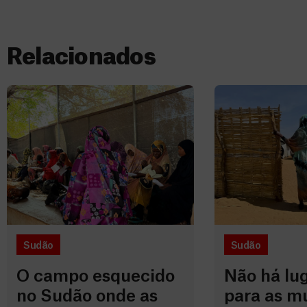
Relacionados
Sudão
Sudão
O campo esquecido
Não há lu
no Sudão onde as
para as m