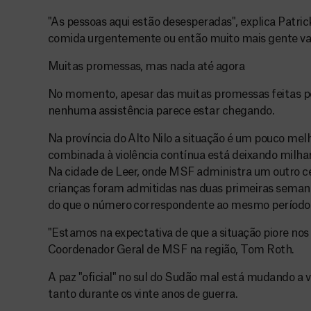
"As pessoas aqui estão desesperadas", explica Patri
comida urgentemente ou então muito mais gente vai
Muitas promessas, mas nada até agora
No momento, apesar das muitas promessas feitas pe
nenhuma assistência parece estar chegando.
Na província do Alto Nilo a situação é um pouco mel
combinada à violência contínua está deixando milhar
Na cidade de Leer, onde MSF administra um outro ce
crianças foram admitidas nas duas primeiras semana
do que o número correspondente ao mesmo período 
"Estamos na expectativa de que a situação piore nos
Coordenador Geral de MSF na região, Tom Roth.
A paz "oficial" no sul do Sudão mal está mudando a 
tanto durante os vinte anos de guerra.