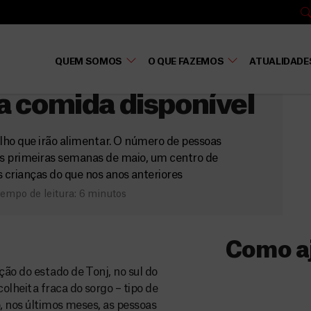
o
QUEM SOMOS
O QUE FAZEMOS
ATUALIDADE
 Sudão, onde folhas
ca comida disponível
lho que irão alimentar. O número de pessoas
s primeiras semanas de maio, um centro de
 crianças do que nos anos anteriores
empo de leitura: 6 minutos
Como a
ão do estado de Tonj, no sul do
Donativo
lheita fraca do sorgo – tipo de
, nos últimos meses, as pessoas
O seu donativo