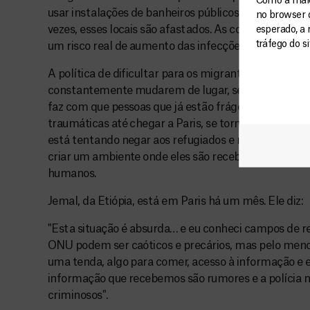
Como a maior
usar instalações de banheiros públicos, mas muitas v
no browser 
vezes, esses locais são afastados. As condições ter
esperado, a 
tráfego do s
um risco real de aumento das infecções e doenças na 
A política de dificultar para os migrantes a solicitaç
constantemente mudarem de lugar, se soma a uma gr
faz com que pessoas que já estão frágeis, frequent
traumáticas até chegar a Paris, se tornem ainda mai
está tentando negar aos refugiados e migrantes sua
criar um ambiente onde eles são recebidos com dign
humanos.
Jemal, da Etiópia, está em Paris há um mês. Ele diz:
"Esta situação é absurda… e eu conheci campos de r
ONU podem ser caóticos e precários, mas pelo men
uma tenda, algo para comer, acesso à informação e e
informação que recebemos são rumores e a polícia 
criminosos".