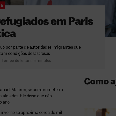
ça
refugiados em Paris
tica
uo por parte de autoridades, migrantes que
ntam condições desastrosas
Tempo de leitura: 5 minutos
Como a
manuel Macron, se comprometeu a
Donativo
 alojados. Ele disse que não
o ano.
O seu donativo
ajuda-nos a l
inverno se aproxima cerca de mil
a quem mais p