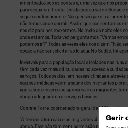
amontoados sob as pontes e, uma vez que nos prepara
para seguir em frente. Desde que eu saí do Sudão e c
seguiu continuamente. Não pensei que o tratamento
não temos onde dormir. Assim que nos sentamos em a
nos diz para nos mexermos. No meio da noite eles no
onde estamos. Toda vez perguntamos: “Vamos embo
podemos ir?" Todas as vezes eles nos dizem: "Não sei
opção a não ser solicitar asilo aqui. No Sudão, há ape
Invisíveis para a população local e isolados nas ruas 
têm cada vez mais dificuldades no acesso a cuidados
serviços. Todos os dias, em nossas clínicas e através 
equipes médicas vêem a saúde dos migrantes piorar.
agora que o inverno se aproxima e os migrantes tê
abrigo adequado ou a serviços básicos.
Corinne Torre, coordenadora-geral de MSF na França
Gerir
"A temperatura caiu e os migrantes ainda vivem nas
abrigo. Eles não têm nem permissão para se lavar ao a