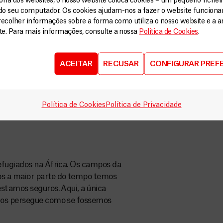
ia dos websites, o nosso website coloca cookies – um pequeno ficheir
ezes eles têm que pagar e, às
do seu computador. Os cookies ajudam-nos a fazer o website funcion
ríveis que enfrentam simbolizam
recolher informações sobre a forma como utiliza o nosso website e a an
ite. Para mais informações, consulte a nossa
Política de Cookies
.
pele ".
ão de asilo, obrigando-os a
ACEITAR
RECUSAR
CONFIGURAR PREF
ave falta de informação. Isso
emente tendo passado por jornadas
s vulneráveis. O Estado francês
s necessidades básicas em vez de
Política de Cookies
Política de Privacidade
idade e respeito, como seres
efugiados na África. Os campos da
os a maior parte do tempo temos
stamos seguros. Aqui, a única
nos persegue como se fossemos