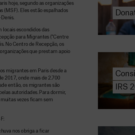
ris hoje, segundo as organizações
 (MSF). Eles estão espalhados
Donat
DOE
-Denis.
AGORA
 locais escondidos das
Consigna
epção para Migrantes ("Centre
2026
ris. No Centro de Recepção, os
s organizações que prestam apoio
Saiba tudo so
IRS: o que é,
preencher, e 
a os migrantes em Paris desde a
Cons
MSF com o do
de 2017, onde mais de 2.700
sde então, os migrantes são
IRS 
DOE
las autoridades. Para dormir,
AGORA
e muitas vezes ficam sem
Angarie 
MSF
F:
A MSF depend
chuva nos obriga a ficar
donativos pri