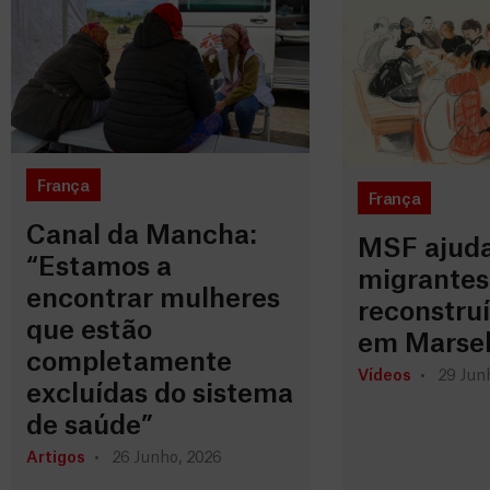
França
França
Canal da Mancha:
MSF ajud
“Estamos a
migrantes
encontrar mulheres
reconstru
que estão
em Marse
completamente
Vídeos
29 Jun
excluídas do sistema
de saúde”
Artigos
26 Junho, 2026