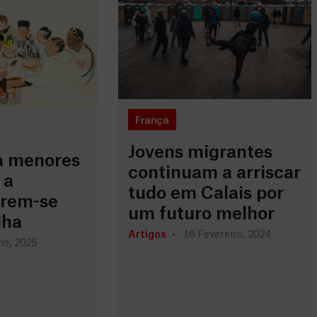
França
Jovens migrantes
a menores
continuam a arriscar
 a
tudo em Calais por
írem-se
um futuro melhor
lha
Artigos
16 Fevereiro, 2024
ho, 2025