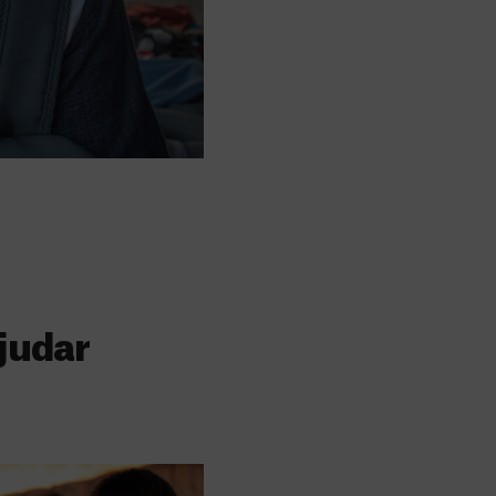
judar
s
 faz a diferença,
evar cuidados médicos
recisa.