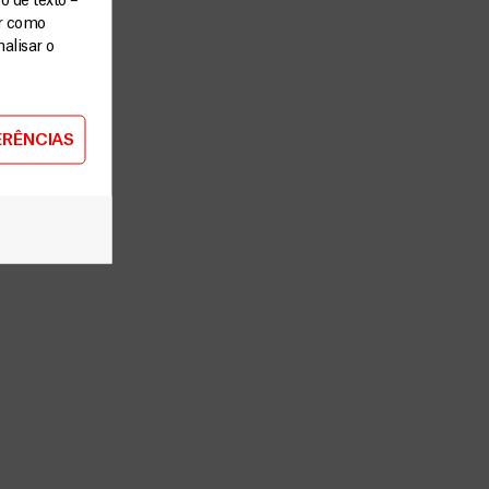
o de texto –
ar como
alisar o
ERÊNCIAS