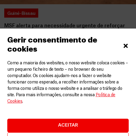
Guiné-Bissau
MSF alerta para necessidade urgente de reforçar
resposta à COVID-19 na Guiné Bissau
Gerir consentimento de
Artigos
15 Maio, 2020
cookies
LEIA MAIS
Como a maioria dos websites, o nosso website coloca cookies –
um pequeno ficheiro de texto – no browser do seu
computador. Os cookies ajudam-nos a fazer o website
funcionar como esperado, a recolher informações sobre a
forma como utiliza o nosso website e a analisar o tráfego do
site. Para mais informações, consulte a nossa
Política de
Cookies
.
ACEITAR