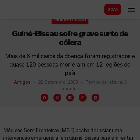
B
s
DOAR
u
c
Guiné-Bissau
s
a
c
Guiné-Bissau sofre grave surto de
r
a
cólera
r
Mais de 6 mil casos da doença foram registrados e
quase 120 pessoas morreram em 12 regiões do
país
Artigos
23 Setembro, 2008
Tempo de leitura: 3
minutos
Médicos Sem Fronteiras (MSF) acaba de iniciar uma
intervenção emergencial em Guiné-Bissau para enfrentar