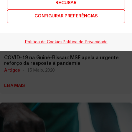
RECUSAR
CONFIGURAR PREFERÊNCIAS
Política de Cookies
Política de Privacidade
Guiné-Bissau
COVID-19 na Guiné-Bissau: MSF apela a urgente
reforço da resposta à pandemia
Artigos
15 Maio, 2020
LEIA MAIS