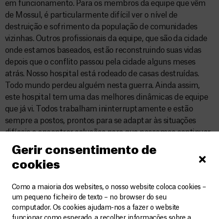
em funcionamento. Para os membros da equipe que vêm
de Mossul, é particularmente difícil ver o nível de
destruição e sofrimento da população de comunidades
vizinhas. Outros profissionais da equipe, que são da cidade
onde estamos baseados, estão reconstruindo suas vidas
depois que o conflito passou pela cidade alguns meses
atrás. Nosso hospital está rodeado de casas destruídas.
Todo mundo perdeu alguém nesta guerra. Ainda assim,
este hospital tem uma das melhores dinâmicas de equipe
que já vi. Todos trabalham ininterruptamente e estão
sempre a postos, prontos para se adaptar às situações
difíceis e encontrar soluções para que possamos continuar
salvando vidas. Estamos extremamente orgulhosos do
Gerir consentimento de
trabalho que vem sendo feito aqui.
cookies
Como a maioria dos websites, o nosso website coloca cookies –
um pequeno ficheiro de texto – no browser do seu
computador. Os cookies ajudam-nos a fazer o website
funcionar como esperado, a recolher informações sobre a