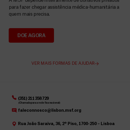
A MSF depende inteiramente de donativos privados
para fazer chegar assistência médica-humanitária a
quem mais precisa.
DOE AGORA
Angarie Fundos para a MSF
VER MAIS FORMAS DE AJUDAR
(351) 211 358 729
(Chamada para a rede fixa nacional)
faleconnosco@lisbon.msf.org
Rua João Saraiva, 36, 2º Piso, 1700-250 – Lisboa