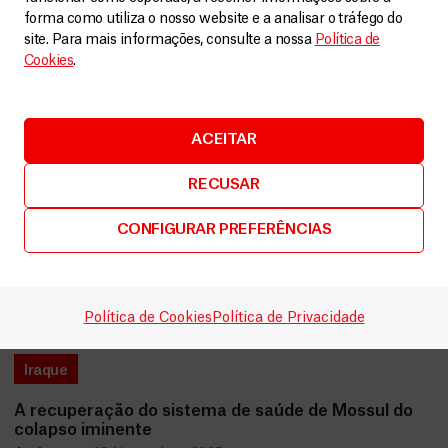
Relacionados
VER MAIS
forma como utiliza o nosso website e a analisar o tráfego do
site. Para mais informações, consulte a nossa
Política de
Cookies
.
ACEITAR
RECUSAR
CONFIGURAR PREFERÊNCIAS
Política de Cookies
Política de Privacidade
Iraque
A recuperação do sistema de saúde de Mossul do
colapso iminente