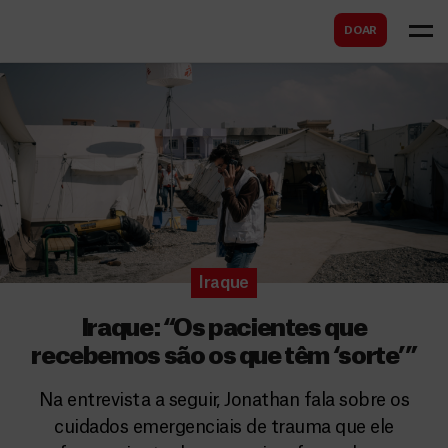
B
s
DOAR
u
c
s
a
c
r
a
r
Iraque
Iraque: “Os pacientes que
recebemos são os que têm ‘sorte’”
Na entrevista a seguir, Jonathan fala sobre os
cuidados emergenciais de trauma que ele