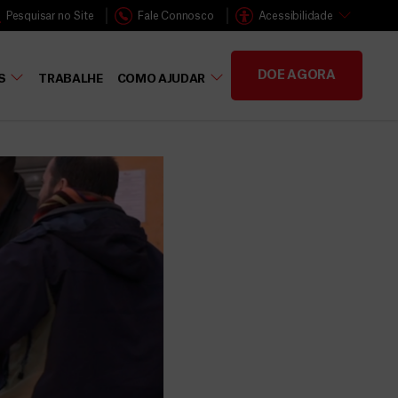
Pesquisar no Site
Fale Connosco
Acessibilidade
DOE AGORA
S
TRABALHE
COMO AJUDAR