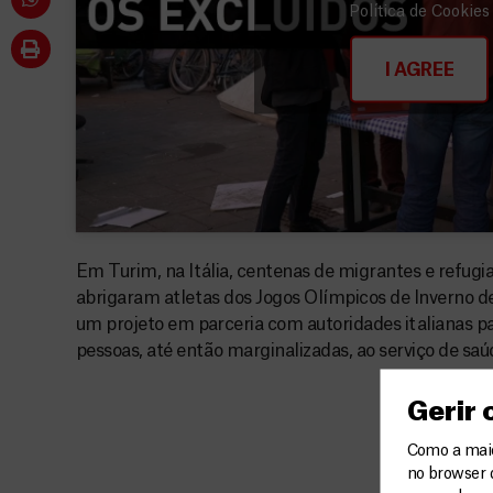
Política de Cookies
I AGREE
Em Turim, na Itália, centenas de migrantes e refugi
abrigaram atletas dos Jogos Olímpicos de Inverno 
um projeto em parceria com autoridades italianas p
pessoas, até então marginalizadas, ao serviço de saúd
Gerir
Como a maior
no browser 