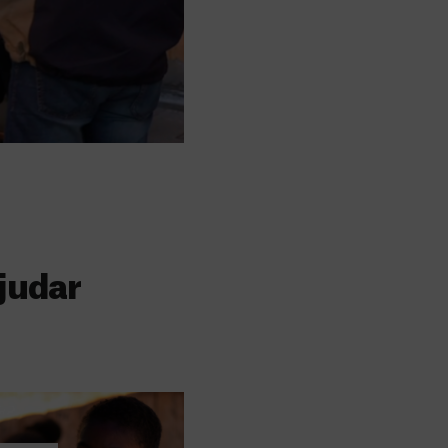
judar
s
 faz a diferença,
evar cuidados médicos
recisa.