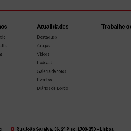
mos
Atualidades
Trabalhe 
ndo
Destaques
alho
Artigos
as
Vídeos
Podcast
Galeria de fotos
Eventos
Diários de Bordo
g
Rua João Saraiva, 36, 2º Piso, 1700-250 – Lisboa