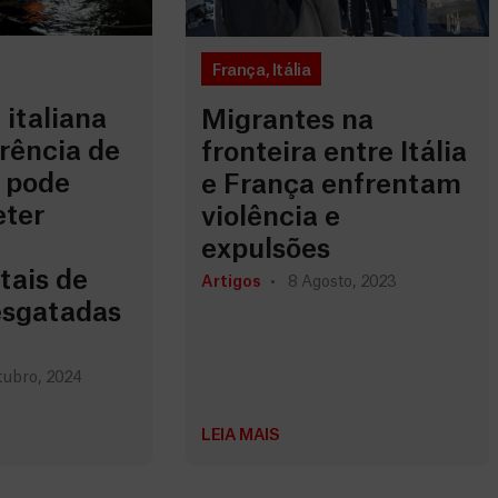
França
,
Itália
 italiana
Migrantes na
rência de
fronteira entre Itália
 pode
e França enfrentam
ter
violência e
expulsões
ais de
Artigos
8 Agosto, 2023
esgatadas
ubro, 2024
LEIA MAIS