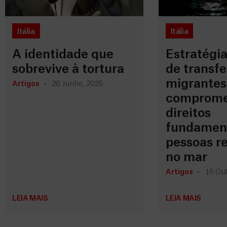
Itália
Itália
A identidade que
Estratégia
sobrevive à tortura
de transfe
migrantes
Artigos
26 Junho, 2025
comprome
direitos
fundament
pessoas r
no mar
Artigos
16 Out
LEIA MAIS
LEIA MAIS