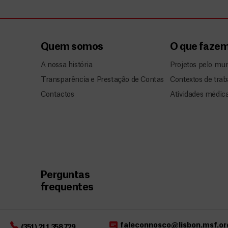
Quem somos
O que faze
A nossa história
Projetos pelo mu
Transparência e Prestação de Contas
Contextos de trab
Contactos
Atividades médic
Perguntas
frequentes
faleconnosco@lisbon.msf.or
(351) 211 358 729