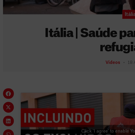
Itáli
Itália | Saúde p
refug
Vídeos
18 
Click 'I agree' to enable 