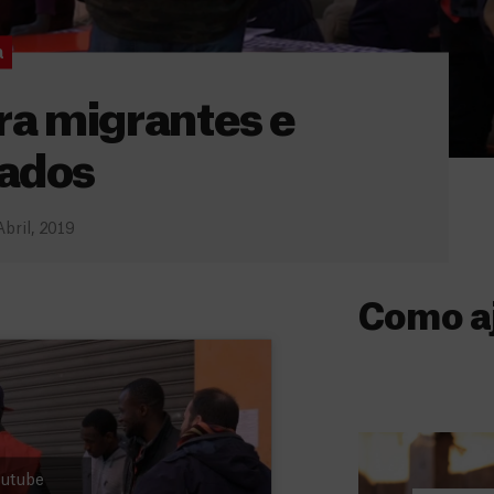
a
ara migrantes e
iados
Abril, 2019
Como a
Donativo
O seu donativo
ajuda-nos a l
a quem mais p
Youtube