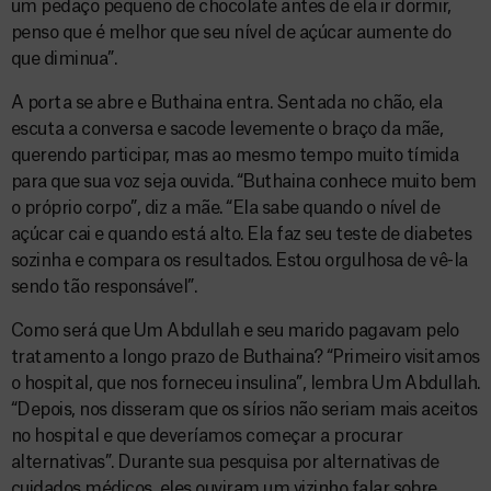
um pedaço pequeno de chocolate antes de ela ir dormir,
penso que é melhor que seu nível de açúcar aumente do
que diminua”.
A porta se abre e Buthaina entra. Sentada no chão, ela
escuta a conversa e sacode levemente o braço da mãe,
querendo participar, mas ao mesmo tempo muito tímida
para que sua voz seja ouvida. “Buthaina conhece muito bem
o próprio corpo”, diz a mãe. “Ela sabe quando o nível de
açúcar cai e quando está alto. Ela faz seu teste de diabetes
sozinha e compara os resultados. Estou orgulhosa de vê-la
sendo tão responsável”.
Como será que Um Abdullah e seu marido pagavam pelo
tratamento a longo prazo de Buthaina? “Primeiro visitamos
o hospital, que nos forneceu insulina”, lembra Um Abdullah.
“Depois, nos disseram que os sírios não seriam mais aceitos
no hospital e que deveríamos começar a procurar
alternativas”. Durante sua pesquisa por alternativas de
cuidados médicos, eles ouviram um vizinho falar sobre