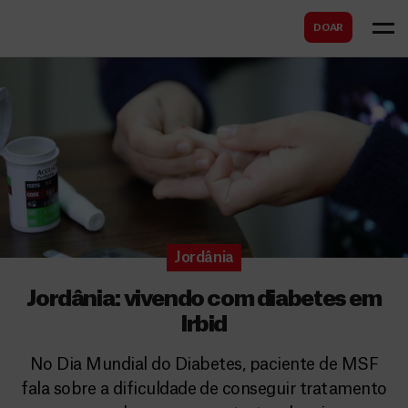
B
s
DOAR
u
c
s
a
c
r
a
r
Jordânia
Jordânia: vivendo com diabetes em
Irbid
No Dia Mundial do Diabetes, paciente de MSF
fala sobre a dificuldade de conseguir tratamento