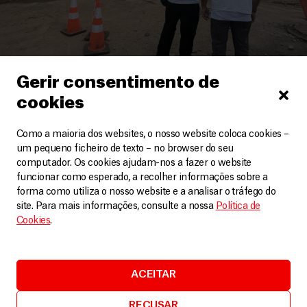
Venezuela
Gerir consentimento de
cookies
Sismos na Venezuela: necessidades continuam
após um mês
Como a maioria dos websites, o nosso website coloca cookies –
Artigos
29 Julho, 2026
um pequeno ficheiro de texto – no browser do seu
computador. Os cookies ajudam-nos a fazer o website
LEIA MAIS
funcionar como esperado, a recolher informações sobre a
forma como utiliza o nosso website e a analisar o tráfego do
site. Para mais informações, consulte a nossa
Política de
Cookies
.
ACEITAR
RECUSAR