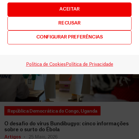
ACEITAR
RECUSAR
CONFIGURAR PREFERÊNCIAS
Política de Cookies
Política de Privacidade
República Democrática do Congo
,
Uganda
O desafio do vírus Bundibugyo: cinco informações
sobre o surto do Ébola
Artigos
25 Maio, 2026