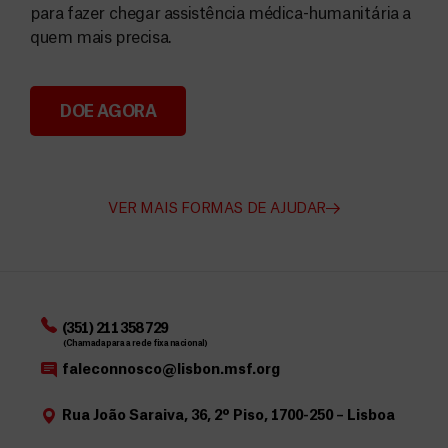
para fazer chegar assistência médica-humanitária a
quem mais precisa.
DOE AGORA
Angarie Fundos para a MSF
VER MAIS FORMAS DE AJUDAR
(351) 211 358 729
(Chamada para a rede fixa nacional)
faleconnosco@lisbon.msf.org
Rua João Saraiva, 36, 2º Piso, 1700-250 – Lisboa