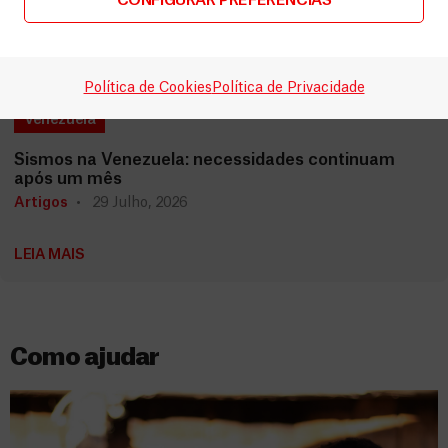
CONFIGURAR PREFERÊNCIAS
Política de Cookies
Política de Privacidade
Venezuela
Sismos na Venezuela: necessidades continuam
após um mês
Artigos
29 Julho, 2026
LEIA MAIS
Como ajudar