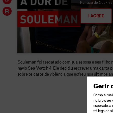
Política de Cookies
I AGREE
Souleman foi resgatado com sua esposa e seu filho 
navio Sea-Watch 4. Ele decidiu escrever uma carta p
sobre os casos de violência que sofreu nos últimos a
Gerir
Como a maior
no browser 
esperado, a 
tráfego do s