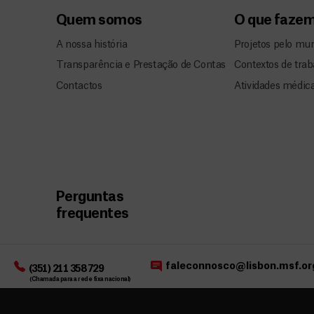
Quem somos
O que faze
A nossa história
Projetos pelo mu
Transparência e Prestação de Contas
Contextos de trab
Contactos
Atividades médic
Perguntas
frequentes
faleconnosco@lisbon.msf.or
(351) 211 358 729
(Chamada para a rede fixa nacional)