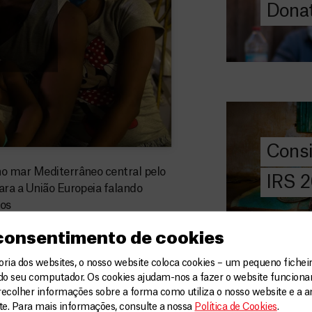
Donat
DOE
AGORA
Consigna
2026
Saiba tudo so
IRS: o que é,
preencher, e 
Cons
MSF com o do
no mar Mediterrâneo central pelo
IRS 
ara a União Europeia falando
DOE
AGORA
nos
Angarie 
 consentimento de cookies
MSF
ia dos websites, o nosso website coloca cookies – um pequeno ficheir
A MSF depend
do seu computador. Os cookies ajudam-nos a fazer o website funcion
donativos pri
recolher informações sobre a forma como utiliza o nosso website e a an
chegar assist
ite. Para mais informações, consulte a nossa
Política de Cookies
.