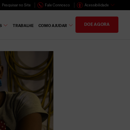
Pesquisar no Site
Fale Connosco
Acessibilidade
DOE AGORA
S
TRABALHE
COMO AJUDAR