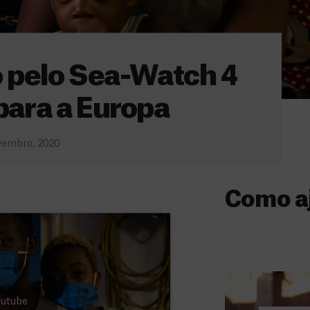
 pelo Sea-Watch 4
para a Europa
vembro, 2020
Como a
Donativo
O seu donativo
ajuda-nos a l
a quem mais p
Youtube