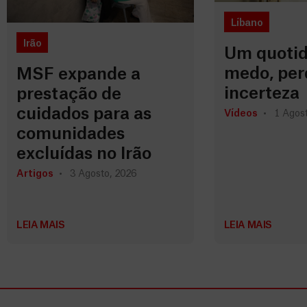
Líbano
Irão
Um quotid
medo, per
MSF expande a
incerteza
prestação de
cuidados para as
Vídeos
1 Agost
comunidades
excluídas no Irão
Artigos
3 Agosto, 2026
LEIA MAIS
LEIA MAIS