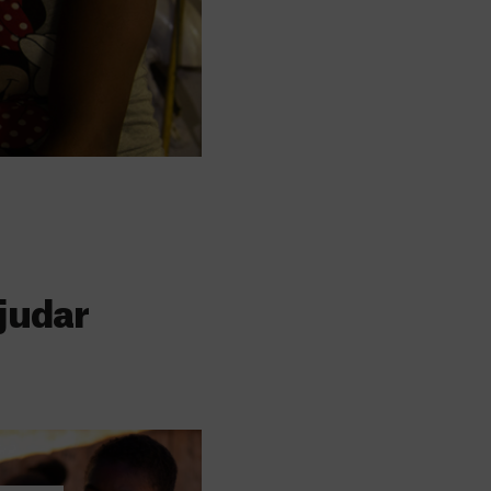
judar
s
 faz a diferença,
evar cuidados médicos
recisa.