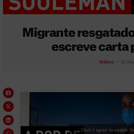
Migrante resgatado
escreve carta 
Vídeos
26 No
Click 'I agree' to enable 