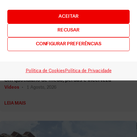
ACEITAR
RECUSAR
CONFIGURAR PREFERÊNCIAS
Líbano
Política de Cookies
Política de Privacidade
Um quotidiano de medo, perdas e incerteza
Vídeos
1 Agosto, 2026
LEIA MAIS