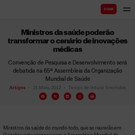
B
s
DOAR
u
c
s
a
c
Ministros da saúde poderão
r
a
transformar o cenário de inovações
médicas
r
Convenção de Pesquisa e Desenvolvimento será
debatida na 65ª Assembleia da Organização
Mundial de Saúde
Artigos
21 Maio, 2012
Tempo de leitura: 5 minutos
Ministros da saúde do mundo todo, que se reunirão em