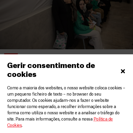
Irão
Gerir consentimento de
MSF expande a prestação de cuidados para as
cookies
comunidades excluídas no Irão
Artigos
3 Agosto, 2026
Como a maioria dos websites, o nosso website coloca cookies –
um pequeno ficheiro de texto – no browser do seu
LEIA MAIS
computador. Os cookies ajudam-nos a fazer o website
funcionar como esperado, a recolher informações sobre a
forma como utiliza o nosso website e a analisar o tráfego do
site. Para mais informações, consulte a nossa
Política de
Cookies
.