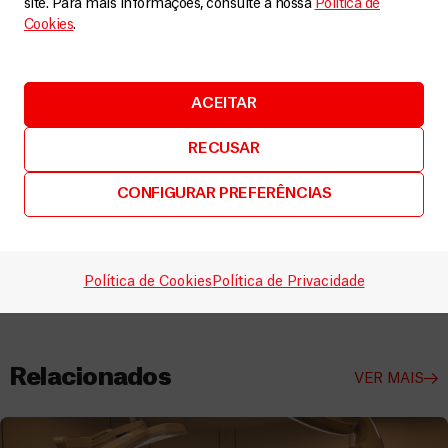
site. Para mais informações, consulte a nossa
Política de
atualmente trabalham em seis instalações médicas, dentro e
Cookies
.
nos arredores de Mossul. Os profissionais também oferecem
cuidados a crianças com desnutrição, assim como cuidados
básicos de saúde e de saúde mental nos acampamentos
ACEITAR
recentemente estabelecidos para receber pessoas que
fogem de Mossul. A fim de garantir sua independência, MSF
RECUSAR
não aceita financiamento de nenhum governo ou agência
internacional para seu trabalho no Iraque, contando somente
CONFIGURAR PREFERÊNCIAS
com doações privadas de pessoas ao redor do mundo para
realizar seu trabalho.
* Os nomes foram alterados
Política de Cookies
Política de Privacidade
Relacionados
VER MAIS