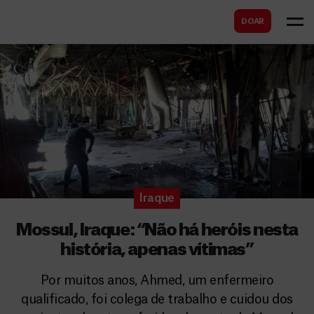
B
s
DOAR
u
c
s
a
c
r
a
r
Iraque
Mossul, Iraque: “Não há heróis nesta
história, apenas vítimas”
Por muitos anos, Ahmed, um enfermeiro
qualificado, foi colega de trabalho e cuidou dos