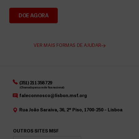
DOE AGORA
Angarie Fundos para a MSF
VER MAIS FORMAS DE AJUDAR
(351) 211 358 729
(Chamada para a rede fixa nacional)
faleconnosco@lisbon.msf.org
Rua João Saraiva, 36, 2º Piso, 1700-250 – Lisboa
OUTROS SITES MSF