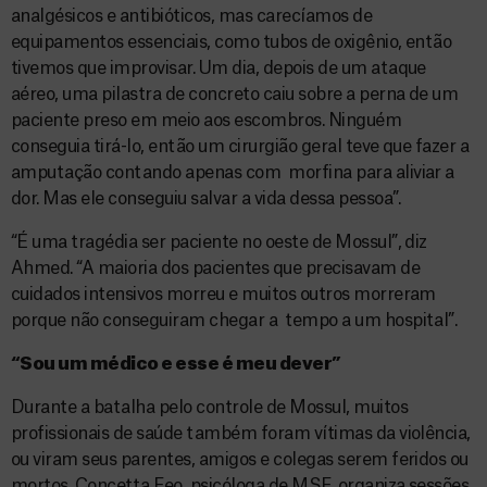
analgésicos e antibióticos, mas carecíamos de
equipamentos essenciais, como tubos de oxigênio, então
tivemos que improvisar. Um dia, depois de um ataque
aéreo, uma pilastra de concreto caiu sobre a perna de um
paciente preso em meio aos escombros. Ninguém
conseguia tirá-lo, então um cirurgião geral teve que fazer a
amputação contando apenas com morfina para aliviar a
dor. Mas ele conseguiu salvar a vida dessa pessoa”.
“É uma tragédia ser paciente no oeste de Mossul”, diz
Ahmed. “A maioria dos pacientes que precisavam de
cuidados intensivos morreu e muitos outros morreram
porque não conseguiram chegar a tempo a um hospital”.
“Sou um médico e esse é meu dever”
Durante a batalha pelo controle de Mossul, muitos
profissionais de saúde também foram vítimas da violência,
ou viram seus parentes, amigos e colegas serem feridos ou
mortos. Concetta Feo, psicóloga de MSF, organiza sessões