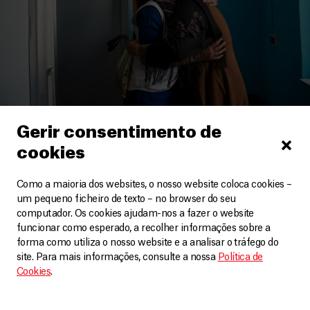
Gerir consentimento de
Índia
cookies
Apoio em saúde mental às comunidades no vale de
Caxemira, na Índia
Como a maioria dos websites, o nosso website coloca cookies –
Vídeos
2 Janeiro, 2024
um pequeno ficheiro de texto – no browser do seu
computador. Os cookies ajudam-nos a fazer o website
funcionar como esperado, a recolher informações sobre a
LEIA MAIS
forma como utiliza o nosso website e a analisar o tráfego do
site. Para mais informações, consulte a nossa
Política de
Cookies
.