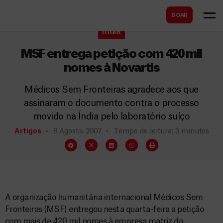
B
s
DOAR
u
c
Índia
s
a
c
MSF entrega petição com 420 mil
r
a
nomes à Novartis
r
Médicos Sem Fronteiras agradece aos que
assinaram o documento contra o processo
movido na Índia pelo laboratório suíço
Artigos
8 Agosto, 2007
Tempo de leitura: 3 minutos
A organização humanitária internacional Médicos Sem
Fronteiras (MSF) entregou nesta quarta-feira a petição
com mais de 420 mil nomes à empresa matriz do