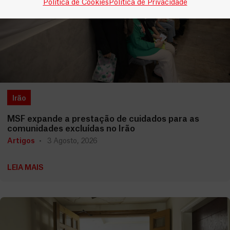
Política de Cookies
Política de Privacidade
Irão
MSF expande a prestação de cuidados para as
comunidades excluídas no Irão
Artigos
3 Agosto, 2026
LEIA MAIS