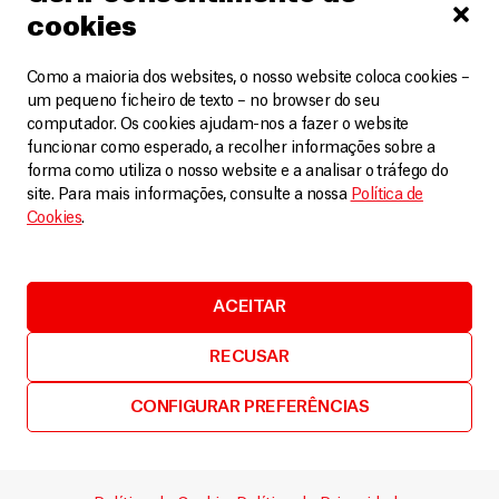
cookies
Atenciosamente,
Nicolas de Torrente
Como a maioria dos websites, o nosso website coloca cookies –
Diretor Executivo
um pequeno ficheiro de texto – no browser do seu
computador. Os cookies ajudam-nos a fazer o website
Médicos Sem Fronteiras (MSF-USA)
funcionar como esperado, a recolher informações sobre a
Paul Cawthorne
forma como utiliza o nosso website e a analisar o tráfego do
Chefe de Missão, MSF-Tailândia
site. Para mais informações, consulte a nossa
Política de
Cookies
.
Relacionados
VER MAIS
ACEITAR
RECUSAR
CONFIGURAR PREFERÊNCIAS