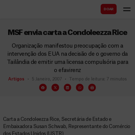
B
s
DOAR
u
c
s
a
c
MSF envia carta a Condoleezza Rice
r
a
Organização manifestou preocupação com a
r
intervenção dos EUA na decisão de o governo da
Tailândia de emitir uma licensa compulsória para
o efavirenz
Artigos
5 Janeiro, 2007
Tempo de leitura: 7 minutos
Carta a Condoleezza Rice, Secretária de Estado e
Embaixadora Susan Schwab, Representante do Comércio
dos Estados Unidos (USTR)