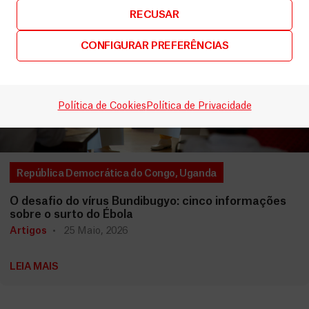
RECUSAR
CONFIGURAR PREFERÊNCIAS
Política de Cookies
Política de Privacidade
República Democrática do Congo
,
Uganda
O desafio do vírus Bundibugyo: cinco informações
sobre o surto do Ébola
Artigos
25 Maio, 2026
LEIA MAIS