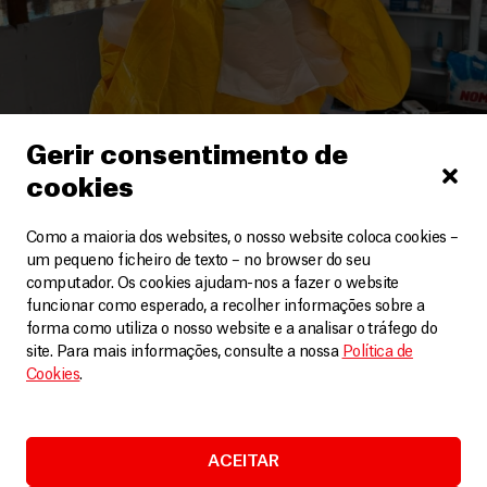
Gerir consentimento de
cookies
República Democrática do Congo
Como a maioria dos websites, o nosso website coloca cookies –
A resposta MSF ao surto do Ébola na RDC
um pequeno ficheiro de texto – no browser do seu
computador. Os cookies ajudam-nos a fazer o website
Vídeos
11 Junho, 2026
funcionar como esperado, a recolher informações sobre a
forma como utiliza o nosso website e a analisar o tráfego do
LEIA MAIS
site. Para mais informações, consulte a nossa
Política de
Cookies
.
ACEITAR