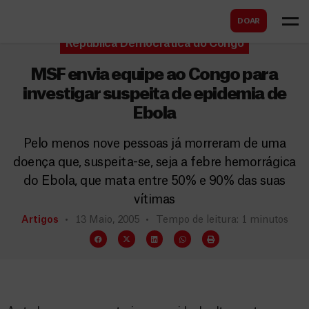
B
s
DOAR
u
c
República Democrática do Congo
s
a
c
MSF envia equipe ao Congo para
r
a
investigar suspeita de epidemia de
Ebola
r
Pelo menos nove pessoas já morreram de uma
doença que, suspeita-se, seja a febre hemorrágica
do Ebola, que mata entre 50% e 90% das suas
vítimas
Artigos
13 Maio, 2005
Tempo de leitura: 1 minutos