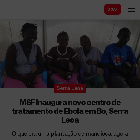
B
s
DOAR
u
c
s
a
c
r
a
r
Serra Leoa
MSF inaugura novo centro de
tratamento de Ebola em Bo, Serra
Leoa
O que era uma plantação de mandioca, agora