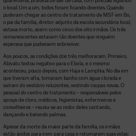
quarentena, proibida de sair de casa, com policiais vigiando
o local. Um a um, todos foram ficando doentes. Quando
puderam chegar ao centro de tratamento de MSF em Bo,
o pai da família, diretor-adjunto da escola secundária local,
estava morto, assim como cinco dos oito irmãos. Os três
remanescentes estavam tão doentes que ninguém
esperava que pudessem sobreviver.
Aos poucos, as condições dos três melhoraram. Primeiro,
Abivatu testou negativo para o Ebola, e o mesmo
aconteceu, pouco depois, com Haja e Lamphia. No dia em
que tiveram alta, tomaram banho com água clorada e
saíram do vestiário reluzentes, vestindo roupas novas. O
pessoal do centro de tratamento – responsáveis pelos
sprays de cloro, médicos, higienistas, enfermeiros e
conselheiros – reuniu-se ao redor deles cantando,
dançando e batendo palmas.
Apesar da morte da maior parte da família, os irmãos
estão ávidos para irem para casa e retomarem suas vidas: