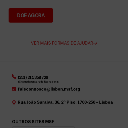
DOE AGORA
Angarie Fundos para a MSF
VER MAIS FORMAS DE AJUDAR
(351) 211 358 729
(Chamada para a rede fixa nacional)
faleconnosco@lisbon.msf.org
Rua João Saraiva, 36, 2º Piso, 1700-250 – Lisboa
OUTROS SITES MSF