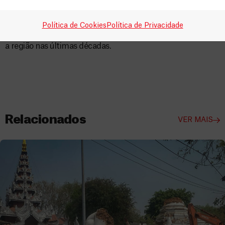
assistência médica humanitária de emergência onde for
necessário, a apoiar as comunidades afetadas por conflitos,
Política de Cookies
Política de Privacidade
doenças e, agora, por um dos piores terramotos que atingiu
a região nas últimas décadas.
Relacionados
VER MAIS