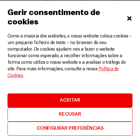
sanitárias seguras, a distribuição de mosquiteiros e a
Gerir consentimento de
promoção da higiene, são essenciais para mitigar estas
cookies
ameaças adicionais.
Como a maioria dos websites, o nosso website coloca cookies –
um pequeno ficheiro de texto – no browser do seu
O que é necessário fazer agora?
computador. Os cookies ajudam-nos a fazer o website
funcionar como esperado, a recolher informações sobre a
Para responder às enormes necessidades, é crucial que a
forma como utiliza o nosso website e a analisar o tráfego do
ajuda humanitária chegue a todas as áreas afetadas sem
site. Para mais informações, consulte a nossa
Política de
impedimentos, até mesmo as de difícil acesso. Um
Cookies
.
aumento significativo da ajuda e do acesso a cuidados de
saúde em todas as zonas afetadas é urgentemente
necessário para evitar consequências graves e prolongadas
ACEITAR
para as populações que enfrentam os danos deste
terramoto.
RECUSAR
Como parte da presença de longa data em Myanmar,
CONFIGURAR PREFERÊNCIAS
desde a nossa primeira intervenção em 1992, a Médicos
Sem Fronteiras reafirma a disponibilidade para prestar