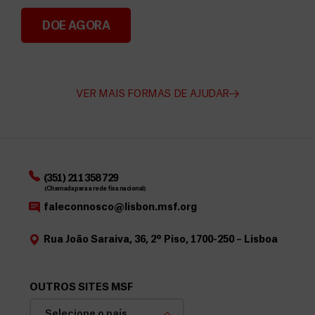
DOE AGORA
Angarie Fundos para a MSF
VER MAIS FORMAS DE AJUDAR
(351) 211 358 729
(Chamada para a rede fixa nacional)
faleconnosco@lisbon.msf.org
Rua João Saraiva, 36, 2º Piso, 1700-250 – Lisboa
OUTROS SITES MSF
Selecione o país