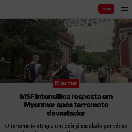
B
s
DOAR
u
c
s
a
c
r
a
r
Myanmar
MSF intensifica resposta em
Myanmar após terramoto
devastador
O terramoto atingiu um país já assolado por várias