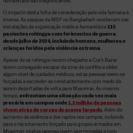
humanitário são insignificantes.
O impacto desta falta de consideração pela vida humana é
imenso. As equipas da MSF no Bangladesh receberam nas
instalações da organização médica-humanitária
115
pacientes rohingya com ferimentos de guerra
desde julho de 2024, incluindo homens, mulheres e
crianças feridos pela violência extrema
.
Apesar de os rohingya recém-chegados a Cox’s Bazar
terem conseguido escapar da zona de conflito e obter
algum nível de cuidados médicos, estas pessoas veem-se
forçadas a esconder-se constantemente com medo de
serem deportadas de volta para Myanmar. Ao mesmo
tempo,
enfrentam uma situação cada vez mais
precária em campos onde
1,2 milhão de pessoas
vivem atrás de cercas de arame farpado
. Além do
aumento da violência e dos raptos nos campos, incluindo
para o recrutamento forçado para grupos armados em
Myanmar, muitas pessoas vivem aterrorizadas e com