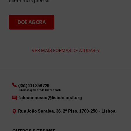
quem mais precisa.
DOE AGORA
Angarie Fundos para a MSF
VER MAIS FORMAS DE AJUDAR
(351) 211 358 729
(Chamada para a rede fixa nacional)
faleconnosco@lisbon.msf.org
Rua João Saraiva, 36, 2º Piso, 1700-250 – Lisboa