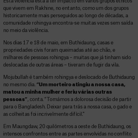
Esta violência está a ter impacto em vários grupos étnicos
que vivem em Rakhine, no entanto, como um dos grupos
historicamente mais perseguidos ao longo de décadas, a
comunidade rohingya encontra-se muitas vezes sem saída
no meio da violência.
Nos dias 17 e 18 de maio, em Buthidaung, casas e
propriedades civis foram queimadas até ao chão, e
milhares de pessoas rohingya – muitas que já tinham sido
deslocadas de outras áreas – tiveram de fugir da vila.
Mojubullah é também rohingya e deslocado de Buthidaung
no mesmo dia.
“Um morteiro atingiu a nossa casa,
matou a minha mulher e feriu várias outras
pessoas”
, conta. “Tomámos a dolorosa decisão de partir
para o Bangladesh. Deixar para trás a nossa casa, o gado e
as colheitas foi incrivelmente difícil.”
Em Maungdaw, 20 quilómetros a oeste de Buthidaung, os
intensos confrontos entre as partes envolvidas no conflito