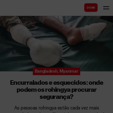
B
s
DOAR
u
c
s
a
c
r
a
r
Bangladesh
,
Myanmar
Encurralados e esquecidos: onde
podem os rohingya procurar
segurança?
As pessoas rohingya estão cada vez mais