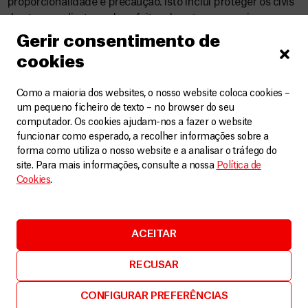
proporcionalidade e precaução. Isto inclui proteger os civis
de ataques diretos e dos efeitos dos ataques, assim como a
proibição de ataques indiscriminados. A organização
Gerir consentimento de
médica-humanitária
urge também as autoridades e
cookies
todas as entidades em ambos os lados da fronteira
a darem urgentemente prioridade à prestação de
Como a maioria dos websites, o nosso website coloca cookies –
assistência humanitária e médica
, de forma
um pequeno ficheiro de texto – no browser do seu
imparcial, a quem precisa.
computador. Os cookies ajudam-nos a fazer o website
funcionar como esperado, a recolher informações sobre a
forma como utiliza o nosso website e a analisar o tráfego do
site. Para mais informações, consulte a nossa
Política de
Cookies
.
Relacionados
VER MAIS
ACEITAR
RECUSAR
CONFIGURAR PREFERÊNCIAS