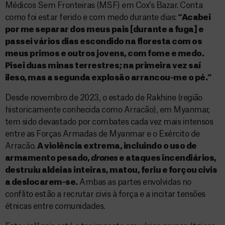
Médicos Sem Fronteiras (MSF) em Cox’s Bazar. Conta
como foi estar ferido e com medo durante dias:
“Acabei
por me separar dos meus pais [durante a fuga] e
passei vários dias escondido na floresta com os
meus primos e outros jovens, com fome e medo.
Pisei duas minas terrestres; na primeira vez saí
ileso, mas a segunda explosão arrancou-me o pé.”
Desde novembro de 2023, o estado de Rakhine (região
historicamente conhecida como Arracão), em Myanmar,
tem sido devastado por combates cada vez mais intensos
entre as Forças Armadas de Myanmar e o Exército de
Arracão.
A violência extrema, incluindo o uso de
armamento pesado,
drones
e ataques incendiários,
destruiu aldeias inteiras, matou, feriu e forçou civis
a deslocarem-se.
Ambas as partes envolvidas no
conflito estão a recrutar civis à força e a incitar tensões
étnicas entre comunidades.