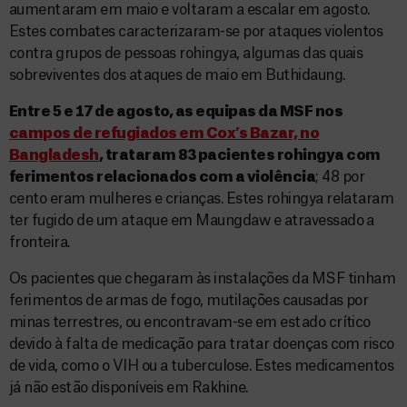
aumentaram em maio e voltaram a escalar em agosto.
Estes combates caracterizaram-se por ataques violentos
contra grupos de pessoas rohingya, algumas das quais
sobreviventes dos ataques de maio em Buthidaung.
Entre 5 e 17 de agosto, as equipas da MSF nos
campos de refugiados em Cox’s Bazar, no
Bangladesh
, trataram 83 pacientes rohingya com
ferimentos relacionados com a violência
; 48 por
cento eram mulheres e crianças. Estes rohingya relataram
ter fugido de um ataque em Maungdaw e atravessado a
fronteira.
Os pacientes que chegaram às instalações da MSF tinham
ferimentos de armas de fogo, mutilações causadas por
minas terrestres, ou encontravam-se em estado crítico
devido à falta de medicação para tratar doenças com risco
de vida, como o VIH ou a tuberculose. Estes medicamentos
já não estão disponíveis em Rakhine.