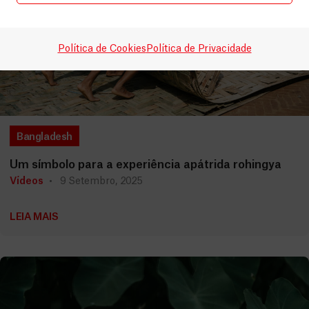
Política de Cookies
Política de Privacidade
Bangladesh
Um símbolo para a experiência apátrida rohingya
Vídeos
9 Setembro, 2025
LEIA MAIS