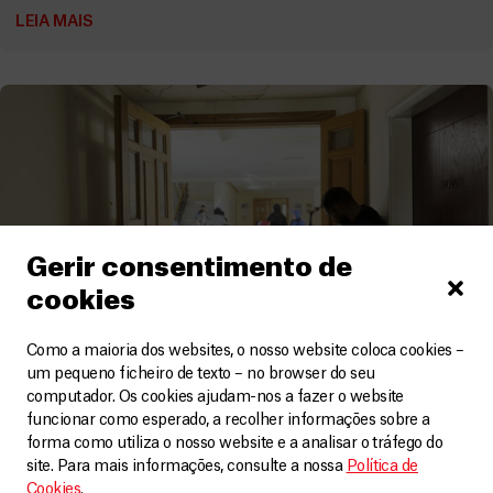
LEIA MAIS
Gerir consentimento de
cookies
Como a maioria dos websites, o nosso website coloca cookies –
um pequeno ficheiro de texto – no browser do seu
Líbano
computador. Os cookies ajudam-nos a fazer o website
funcionar como esperado, a recolher informações sobre a
Um quotidiano de medo, perdas e incerteza
forma como utiliza o nosso website e a analisar o tráfego do
Vídeos
1 Agosto, 2026
site. Para mais informações, consulte a nossa
Política de
Cookies
.