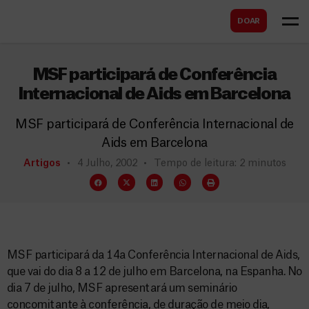
B
s
DOAR
u
c
s
a
c
MSF participará de Conferência
r
a
Internacional de Aids em Barcelona
r
MSF participará de Conferência Internacional de
Aids em Barcelona
Artigos
4 Julho, 2002
Tempo de leitura: 2 minutos
MSF participará da 14a Conferência Internacional de Aids,
que vai do dia 8 a 12 de julho em Barcelona, na Espanha. No
dia 7 de julho, MSF apresentará um seminário
concomitante à conferência, de duração de meio dia,