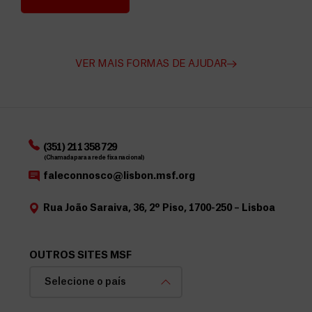
Angarie Fundos para a MSF
VER MAIS FORMAS DE AJUDAR
(351) 211 358 729
(Chamada para a rede fixa nacional)
faleconnosco@lisbon.msf.org
Rua João Saraiva, 36, 2º Piso, 1700-250 – Lisboa
OUTROS SITES MSF
Selecione o país