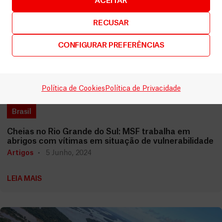
ACEITAR
RECUSAR
CONFIGURAR PREFERÊNCIAS
Política de Cookies
Política de Privacidade
Brasil
Cheias no Rio Grande do Sul: MSF trabalha em
abrigos com vítimas em situação de vulnerabilidade
Artigos
5 Junho, 2024
LEIA MAIS