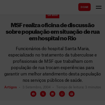
B
s
DOAR
u
c
Brasil
s
a
c
MSF realiza oficina de discussão
r
a
sobre população em situação de rua
em hospital no Rio
r
Funcionários do hospital Santa Maria,
especializado no tratamento da tuberculose e
profissionais de MSF que trabalham com
população de rua trocam experiências para
garantir um melhor atendimento desta população
nos serviços públicos de saúde.
Artigos
3 Setembro, 2004
Tempo de leitura: 3 minutos