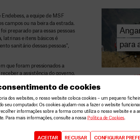
A MSF depend
donativos pri
e Endebess, a equipe de MSF
chegar assist
s campos ou na beira da estrada.
Angar
humanitária a
 foi preparado para essas pessoas
latrinas e itens básicos é
para
o sanitário dessas pessoas",
DOE
AGORA
em que foram pressionados a
eceber a assistência do governo.
V
, apesar das promessas de
 consentimento de cookies
 feito com relação aos motivos
nos levou embora. Ele ainda está lá
ia dos websites, o nosso website coloca cookies – um pequeno ficheir
voltar nessas condições?", conta
do seu computador. Os cookies ajudam-nos a fazer o website funcion
recolher informações sobre a forma como utiliza o nosso website e a an
ite. Para mais informações, consulte a nossa
Política de Cookies
.
iolência pós-eleitoral dentro e
m que o retorno e o
ACEITAR
RECUSAR
CONFIGURAR PREF
osa, bem planejada e voluntária.