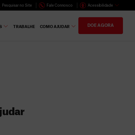
Pesquisar no Site
Fale Connosco
Acessibilidade
DOE AGORA
S
TRABALHE
COMO AJUDAR
judar
s