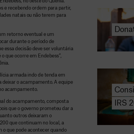
ndebess, no oeste do Quênia.
O seu donativo
e recebendo ordem para partir,
ajuda-nos a l
dades natais ou não terem para
a quem mais p
Donat
DOE
um retorno eventual e um
AGORA
car durante o período de
ue essa decisão deve ser voluntária
Consigna
é o que ocorre em Endebess”,
2026
nia.
Saiba tudo so
olícia armada indo de tenda em
IRS: o que é,
a deixar o acampamento. A equipe
preencher, e 
Cons
 no acampamento.
MSF com o do
ginal do acampamento, composta
IRS 
DOE
epois que o governo prometeu dar a
AGORA
quanto outros deixaram o
200 que continuam no local, a
Angarie 
om o que pode acontecer quando
MSF