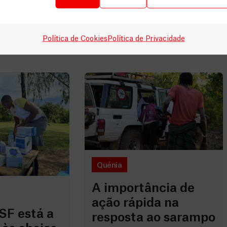
Política de Cookies
Política de Privacidade
Quénia
A importância de
ação rápida na
F está a
resposta ao sarampo