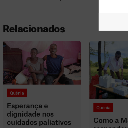
Relacionados
Quénia
Esperança e
Quénia
dignidade nos
Como a MS
cuidados paliativos