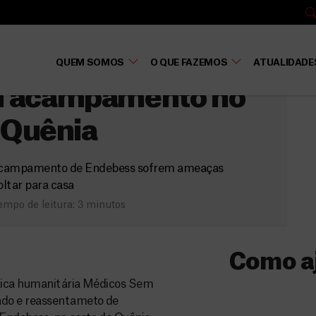
ia
etorno forçado e
QUEM SOMOS
O QUE FAZEMOS
ATUALIDADE
m acampamento no
 Quênia
o acampamento de Endebess sofrem ameaças
oltar para casa
empo de leitura: 3 minutos
Como a
édica humanitária Médicos Sem
Donativo
ado e reassentameto de