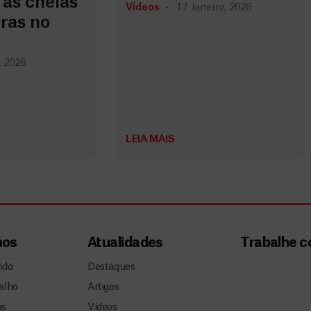
 às cheias
Vídeos
17 Janeiro, 2026
ras no
, 2026
LEIA MAIS
mos
Atualidades
Trabalhe 
ndo
Destaques
alho
Artigos
as
Vídeos