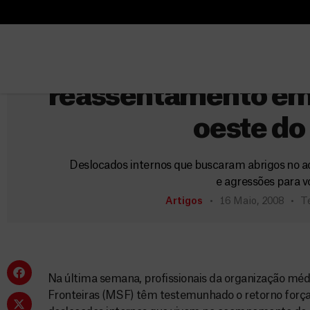
B
Quén
u
B
s
u
MSF testemunha r
c
s
reassentamento e
a
c
r
a
oeste do
r
Deslocados internos que buscaram abrigos n
e agressões para v
Artigos
16 Maio, 2008
T
Na última semana, profissionais da organização m
Fronteiras (MSF) têm testemunhado o retorno forç