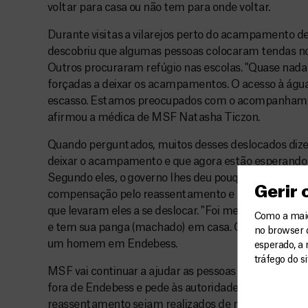
voltar para casa ou não tem para onde voltar.
Durante visitas a vilarejos perto do acampamento d
descobriu que algumas pessoas colocaram tendas no
Outros procuraram refúgio nas escolas. "Quase nada
forçadas a deixar os acampamentos. O acesso à água, 
escasso. Estamos preocupados com o acompanhament
afirmou a médica de MSF Natasha Ticzon.
Quando perguntados, muitos desses deslocados diz
deixar o acampamento e que agora estão esperando r
Segundo eles, o governo lhes deu pouquíssimo apoio
Gerir
compensação pelo reassentamento e menos ainda foi
que levaram eles a se deslocar. "Foi meu vizinho que 
Como a maior
e tem sua panga (machado) em casa. Como podemos 
no browser 
um homem em Endebess.
esperado, a 
tráfego do s
MSF vai continuar a ajudar as pessoas afetadas pela v
fora de Endebess e pede às autoridades que garanta
reassentamento sejam realizados de maneira respeit