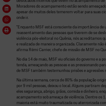
deslocados internos que vivem no acampamento de E
Moradores do acampamento estão sendo ameaçados 
apesar de muitos deles temerem voltar para suas ci
onde ir.
"Enquanto MSF está consciente da importância de 
reassentamento das pessoas que tiverem de se deslo
violência pós-eleitoral no Quênia, nós acreditamos q
e realizada de maneira organizada. Claramente não 
afirma Rémi Carrier, chefe de missão de MSF no Quê
No dia 14 de maio, MSF viu oficiais do governo e a p
tenda, ameaçando as pessoas e as pressionando par
de MSF também testemunhou prisões e agressões
Na última semana, cerca de 80% da população ori
por 9 mil pessoas, deixou o local. Alguns partiram d
eles segurança, abrigo, grãos, comida e dinheiro, en
acampamento sob ameaça de violência. Dentre os 1.
maioria está muito traumatizada ou aterrorizada c