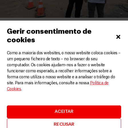
Venezuela
Gerir consentimento de
Sismos na Venezuela: necessidades continuam
cookies
após um mês
Artigos
29 Julho, 2026
Como a maioria dos websites, o nosso website coloca cookies –
um pequeno ficheiro de texto – no browser do seu
computador. Os cookies ajudam-nos a fazer o website
LEIA MAIS
funcionar como esperado, a recolher informações sobre a
forma como utiliza o nosso website e a analisar o tráfego do
site. Para mais informações, consulte a nossa
Política de
Cookies
.
ACEITAR
RECUSAR