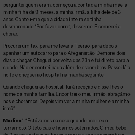
perguntei quem eram, começou a contar: a minha mãe, a
minha filha de 9 meses, a minha irmã, a filha dele de 3
anos. Contou-me que a cidade inteira se tinha
desmoronado. ‘Por favor, corre’, disse-me. E comecei a
chorar.
Procurei um táxi para me levar a Teerão, para depois
apanhar um autocarro para o Afeganistão. Demorei dois
dias a chegar. Cheguei por volta das 23h e fui direto para a
cidade. Não encontrei nada além de escombros. Passei lá a
noite e cheguei ao hospital na manhã seguinte.
Quando cheguei ao hospital, fui à receção e disse-lhes o
nome da minha família. Encontrei o meu irmão, abraçámo-
nos e chorámos. Depois vim ver a minha mulher e a minha
irmã”.
Madina
*: “Estávamos na casa quando ocorreu o
terramoto. O teto caiu e ficámos soterrados. O meu bebé