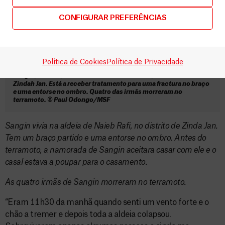
CONFIGURAR PREFERÊNCIAS
Política de Cookies
Política de Privacidade
Sangin, 26 anos, natural da aldeia de Noebe Fil, no distrito de
Zindah Jan. Está a receber tratamento para uma fractura no braço
e uma entorse no ombro. Quatro das irmãs morreram no
terramoto. © Paul Odongo/MSF
Sangin vivia na aldeia de Naieb Rafi, no distrito de Zinda Jan.
Tem um braço partido e uma entorse no ombro. Antes do
terramoto, a namorada de Sangin aceitara casar com ele e o
casal estava a poupar para o casamento.
As quatro irmãs de Sangin morreram no terramoto.
“Eram 11h30 da manhã quando senti um vento forte e o
chão a tremer e depois toda a aldeia colapsou.