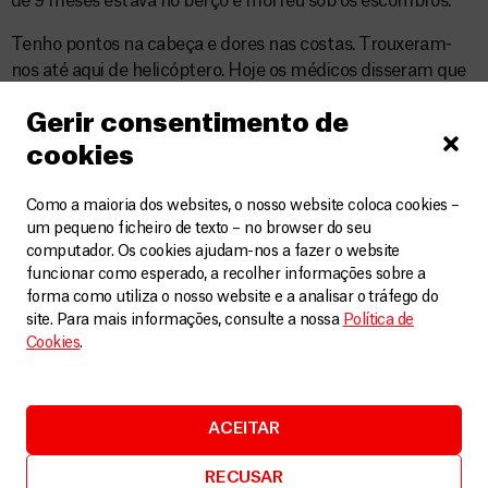
de 9 meses estava no berço e morreu sob os escombros.
Tenho pontos na cabeça e dores nas costas. Trouxeram-
nos até aqui de helicóptero. Hoje os médicos disseram que
me queriam dar alta, mas não sei para onde ir.
Gerir consentimento de
O que mais precisamos agora é de um lar. O inverno é
cookies
muito frio na nossa cidade e uma tenda não nos servirá de
nada”.
Como a maioria dos websites, o nosso website coloca cookies –
um pequeno ficheiro de texto – no browser do seu
computador. Os cookies ajudam-nos a fazer o website
funcionar como esperado, a recolher informações sobre a
Sangin
forma como utiliza o nosso website e a analisar o tráfego do
site. Para mais informações, consulte a nossa
Política de
Cookies
.
ACEITAR
RECUSAR