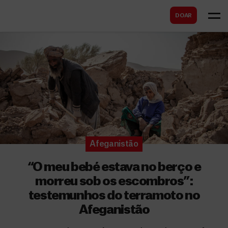
B
s
DOAR
u
c
s
a
c
r
a
r
Afeganistão
“O meu bebé estava no berço e
morreu sob os escombros”:
testemunhos do terramoto no
Afeganistão