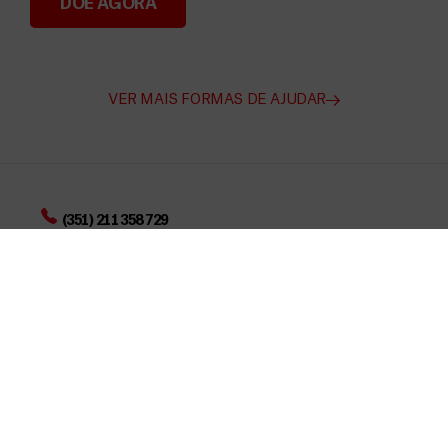
DOE AGORA
Angarie Fundos para a MSF
VER MAIS FORMAS DE AJUDAR
(351) 211 358 729
(Chamada para a rede fixa nacional)
faleconnosco@lisbon.msf.org
Rua João Saraiva, 36, 2º Piso, 1700-250 – Lisboa
OUTROS SITES MSF
Selecione o país