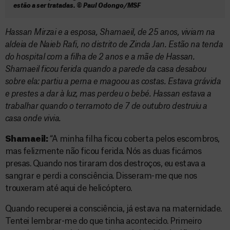
estão a ser tratadas. © Paul Odongo/MSF
Hassan Mirzai e a esposa, Shamaeil, de 25 anos, viviam na
aldeia de Naieb Rafi, no distrito de Zinda Jan. Estão na tenda
do hospital com a filha de 2 anos e a mãe de Hassan.
Shamaeil ficou ferida quando a parede da casa desabou
sobre ela: partiu a perna e magoou as costas. Estava grávida
e prestes a dar à luz, mas perdeu o bebé. Hassan estava a
trabalhar quando o terramoto de 7 de outubro destruiu a
casa onde vivia.
Shamaeil:
“A minha filha ficou coberta pelos escombros,
mas felizmente não ficou ferida. Nós as duas ficámos
presas. Quando nos tiraram dos destroços, eu estava a
sangrar e perdi a consciência. Disseram-me que nos
trouxeram até aqui de helicóptero.
Quando recuperei a consciência, já estava na maternidade.
Tentei lembrar-me do que tinha acontecido. Primeiro