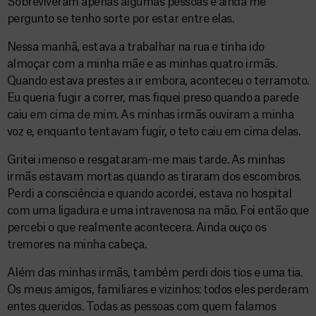
Sobreviveram apenas algumas pessoas e ainda me
pergunto se tenho sorte por estar entre elas.
Nessa manhã, estava a trabalhar na rua e tinha ido
almoçar com a minha mãe e as minhas quatro irmãs.
Quando estava prestes a ir embora, aconteceu o terramoto.
Eu queria fugir a correr, mas fiquei preso quando a parede
caiu em cima de mim. As minhas irmãs ouviram a minha
voz e, enquanto tentavam fugir, o teto caiu em cima delas.
Gritei imenso e resgataram-me mais tarde. As minhas
irmãs estavam mortas quando as tiraram dos escombros.
Perdi a consciência e quando acordei, estava no hospital
com uma ligadura e uma intravenosa na mão. Foi então que
percebi o que realmente acontecera. Ainda ouço os
tremores na minha cabeça.
Além das minhas irmãs, também perdi dois tios e uma tia.
Os meus amigos, familiares e vizinhos: todos eles perderam
entes queridos. Todas as pessoas com quem falamos