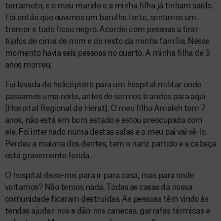
terramoto, e o meu marido e a minha filha já tinham saído.
Foi então que ouvimos um barulho forte, sentimos um
tremor e tudo ficou negro. Acordei com pessoas a tirar
tijolos de cima de mim e do resto da minha família. Nesse
momento havia seis pessoas no quarto. A minha filha de 3
anos morreu.
Fui levada de helicóptero para um hospital militar onde
passámos uma noite, antes de sermos trazidos para aqui
[Hospital Regional de Herat]. O meu filho Amaleh tem 7
anos, não está em bom estado e estou preocupada com
ele. Foi internado numa destas salas e o meu pai vai vê-lo.
Perdeu a maioria dos dentes, tem o nariz partido e a cabeça
está gravemente ferida.
O hospital disse-nos para ir para casa, mas para onde
voltamos? Não temos nada. Todas as casas da nossa
comunidade ficaram destruídas. As pessoas têm vindo às
tendas ajudar-nos e dão-nos canecas, garrafas térmicas e