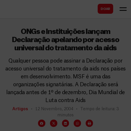
B
s
DOAR
u
c
s
a
c
ONGs e Instituições lançam
r
a
Declaração apelando por acesso
universal do tratamento da aids
r
Qualquer pessoa pode assinar a Declaração por
acesso universal do tratamento da aids nos países
em desenvolvimento. MSF é uma das
organizações signatárias. A Declaração será
lançada antes de 1º de dezembro, Dia Mundial de
Luta contra Aids
Artigos
12 Novembro, 2004
Tempo de leitura: 3
minutos