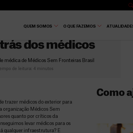
QUEM SOMOS
O QUE FAZEMOS
ATUALIDADE
 trás dos médicos
ade médica de Médicos Sem Fronteiras Brasil
empo de leitura: 4 minutos
Como a
de trazer médicos do exterior para
Donativo
, a organização Médicos Sem
ores quanto por críticos da
O seu donativo
nseguimos levar médicos para os
ajuda-nos a l
á qualquer infraestrutura? E
a quem mais p