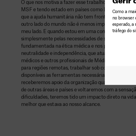
Gerir
O que nos motiva a fazer esse trabalho? Como médi
MSF e tendo estado em países como Líbia, Somália, 
Como a maior
que a ajuda humanitária não tem fronteiras. O sofr
no browser 
outro lado do mundo não é menos importante do que
esperado, a 
tráfego do s
meu lado. E quando estou em uma comunidade, sei 
simplesmente pelas necessidades de saúde das pess
fundamentada na ética médica e nos princípios huma
neutralidade e independência, que atuamos. É graças
médicos e outros profissionais de Médicos Sem Fronte
para regiões remotas, trabalhar sob condições adv
disponíveis as ferramentas necessárias para atender
receberemos apoio da organização quando precisa
de outras áreas e países e voltaremos com a sensaç
dificuldades, teremos tido um impacto direto na vid
melhor que estava ao nosso alcance.