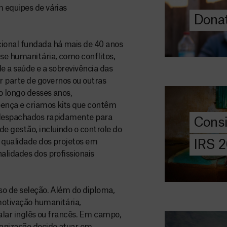
m equipes de várias
Donat
DOE
AGORA
ional fundada há mais de 40 anos
ise humanitária, como conflitos,
Consigna
2026
e a saúde e a sobrevivência das
 parte de governos ou outras
Saiba tudo so
o longo desses anos,
IRS: o que é,
ença e criamos kits que contêm
preencher, e 
o despachados rapidamente para
Cons
MSF com o do
e gestão, incluindo o controle do
 qualidade dos projetos em
IRS 
DOE
alidades dos profissionais
AGORA
Angarie 
so de seleção. Além do diploma,
MSF
motivação humanitária,
A MSF depend
falar inglês ou francês. Em campo,
donativos pri