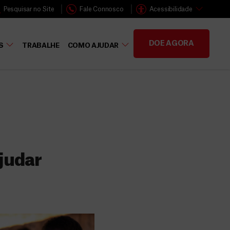
Pesquisar no Site
Fale Connosco
Acessibilidade
DOE AGORA
S
TRABALHE
COMO AJUDAR
judar
s
 faz a diferença,
evar cuidados médicos
recisa.