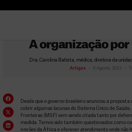
B
u
B
s
u
c
s
a
c
A organização por
r
a
r
Dra. Carolina Batista, médica, diretora da unid
Artigos
9 Agosto, 2013
T
Desde que o governo brasileiro anunciou a proposta 
cobrir algumas lacunas do Sistema Único de Saúde
Fronteiras (MSF) vem sendo citada tanto por defens
medida. Temos sido também questionados: como co
rincões da África e oferecer atendimento onde não h