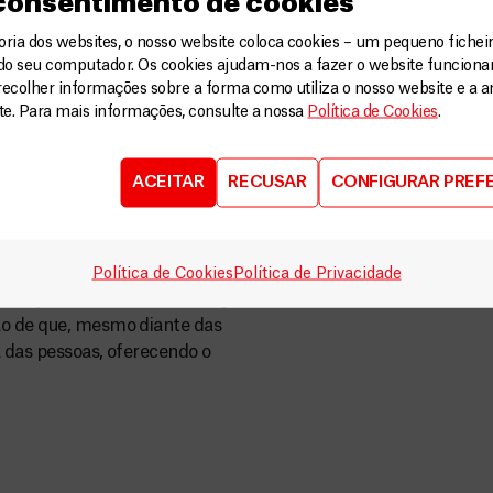
 consentimento de cookies
ca, trabalhando há sete anos com
Camarões, Bolívia eu acredito
ia dos websites, o nosso website coloca cookies – um pequeno ficheir
imento de alguém que está do
do seu computador. Os cookies ajudam-nos a fazer o website funcion
 o de uma pessoa que está ao
recolher informações sobre a forma como utiliza o nosso website e a an
ite. Para mais informações, consulte a nossa
Política de Cookies
.
que nossa presença é determinada
oas. É com base nessa premissa,
nitários de imparcialidade,
ACEITAR
RECUSAR
CONFIGURAR PREF
 a essa convicção que nós,
iras, nos disponibilizamos a ir
ersas, mas sabendo que teremos
 nossos pacientes, que
Política de Cookies
Política de Privacidade
mos, aprenderemos com colegas
ão de que, mesmo diante das
a das pessoas, oferecendo o