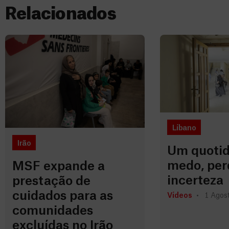
Relacionados
Líbano
Irão
Um quotid
medo, per
MSF expande a
incerteza
prestação de
cuidados para as
Vídeos
1 Agost
comunidades
excluídas no Irão