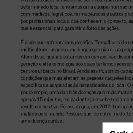
nossos médicos jamais estão sozinhos. Quando a org
determinado local, enviamos uma equipe internacional
com médicos, logísticos, farmacêuticos e outros prof
por profissionais locais, que conhecem o contexto, as
que é essencial para garantir o êxito das ações.
É claro que enfrentamos desafios. Trabalhar todo 
multicultural, usando uma língua que não a sua própri
Além disso, quando estamos em campo, não dispom
geração e alta tecnologia aos quais teríamos acesso
centros urbanos no Brasil. Ainda assim, somos capaze
condições que mais afetam as pessoas naqueles loc
específicas e adaptadas às necessidades do local. O 
por exemplo, uma das três doenças que mais matam 
apenas 15 minutos, e o paciente já recebe tratame
resultado positivo. Foi assim que, em 2012, tratam
malária pelo mundo. Pessoas que, de outro modo, te
uma doença curável.