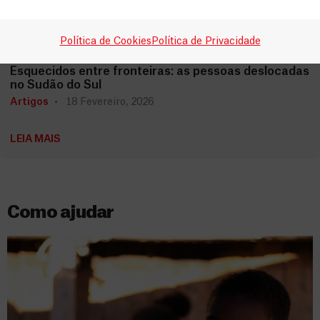
Política de Cookies
Política de Privacidade
Sudão do Sul
Esquecidos entre fronteiras: as pessoas deslocadas
no Sudão do Sul
Artigos
18 Fevereiro, 2026
LEIA MAIS
Como ajudar