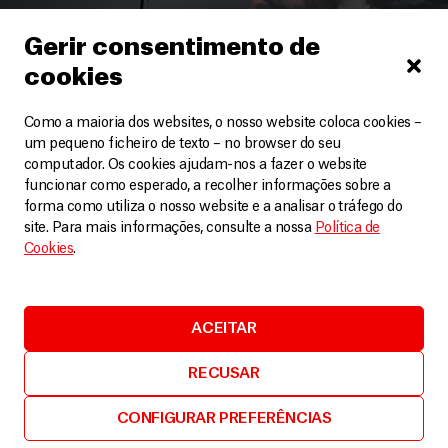
Gerir consentimento de
cookies
Sudão do Sul
Como a maioria dos websites, o nosso website coloca cookies –
um pequeno ficheiro de texto – no browser do seu
26 colegas da MSF continuam desaparecidos no
computador. Os cookies ajudam-nos a fazer o website
Sudão do Sul
funcionar como esperado, a recolher informações sobre a
Artigos
3 Março, 2026
forma como utiliza o nosso website e a analisar o tráfego do
site. Para mais informações, consulte a nossa
Política de
Cookies
.
LEIA MAIS
ACEITAR
RECUSAR
CONFIGURAR PREFERÊNCIAS