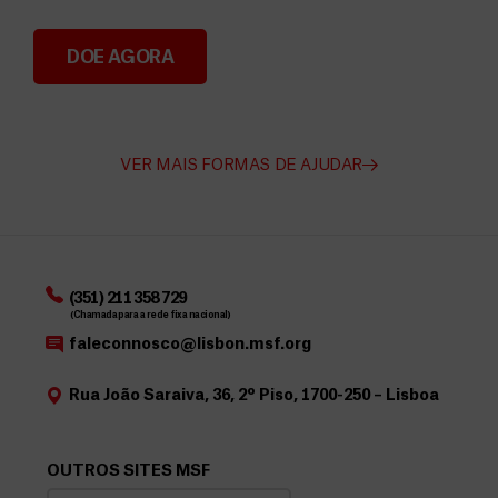
DOE AGORA
Angarie Fundos para a MSF
VER MAIS FORMAS DE AJUDAR
(351) 211 358 729
(Chamada para a rede fixa nacional)
faleconnosco@lisbon.msf.org
Rua João Saraiva, 36, 2º Piso, 1700-250 – Lisboa
OUTROS SITES MSF