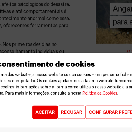
chegar assist
 efeitos psicológicos do desastre.
Angar
humanitária a
nitivas e até comportamentais é
contecimento anormal como esse.
para
as, oferecemos ferramentas para
DOE
AGORA
. Nos primeiros dez dias no
aconselhamento individuais ou
V
lhamento em grupo com 137
 consentimento de cookies
914 pessoas e 108 consultas
ia dos websites, o nosso website coloca cookies – um pequeno ficheir
do seu computador. Os cookies ajudam-nos a fazer o website funcion
apacitação dos líderes de abrigos
recolher informações sobre a forma como utiliza o nosso website e a an
nculos coletivos, a fim de amenizar
ite. Para mais informações, consulte a nossa
Política de Cookies
.
 Por meio de acordos com
pacitaram profissionais
ACEITAR
RECUSAR
CONFIGURAR PREF
 oferecer os primeiros auxílios
conteceu em outras situações de