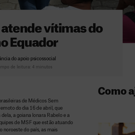
a atende vítimas do
no Equador
ncia do apoio psicossocial
mpo de leitura: 4 minutos
Como a
brasileiras de Médicos Sem
Donativo
emoto do dia 16 de abril, que
dela, a goiana Ionara Rabelo e a
O seu donativo
equipes de MSF que estão atuando
ajuda-nos a l
o noroeste do país, as mais
a quem mais p