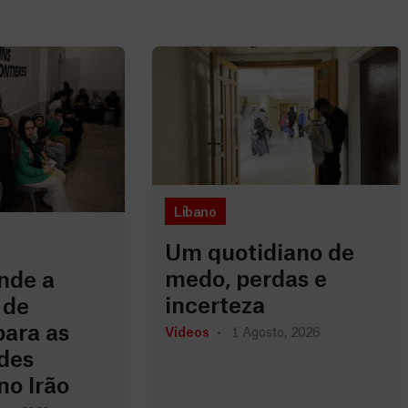
Líbano
Um quotidiano de
medo, perdas e
nde a
incerteza
 de
para as
Vídeos
1 Agosto, 2026
des
no Irão