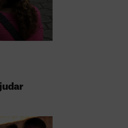
judar
s
 faz a diferença,
evar cuidados médicos
recisa.