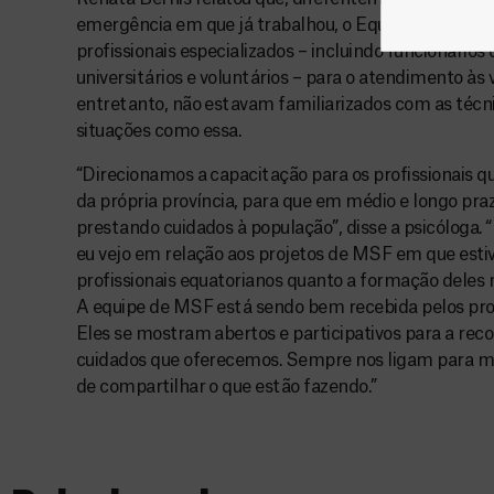
emergência em que já trabalhou, o Equador mobiliz
profissionais especializados – incluindo funcionários
universitários e voluntários – para o atendimento às 
entretanto, não estavam familiarizados com as técn
situações como essa.
“Direcionamos a capacitação para os profissionais q
da própria província, para que em médio e longo pra
prestando cuidados à população”, disse a psicóloga.
eu vejo em relação aos projetos de MSF em que esti
profissionais equatorianos quanto a formação deles 
A equipe de MSF está sendo bem recebida pelos profi
Eles se mostram abertos e participativos para a reco
cuidados que oferecemos. Sempre nos ligam para ma
de compartilhar o que estão fazendo.”