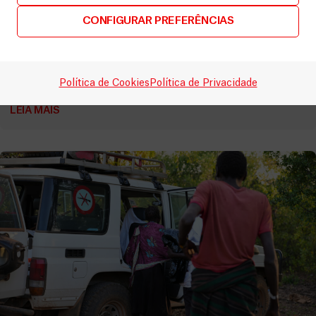
Quénia
CONFIGURAR PREFERÊNCIAS
Como a MSF está a responder às cheias
devastadoras no Quénia
Vídeos
2 Maio, 2026
Política de Cookies
Política de Privacidade
LEIA MAIS