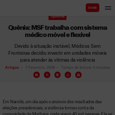
B
s
DOAR
u
c
Quénia
s
a
c
Quênia: MSF trabalha com sistema
r
a
médico móvel e flexível
r
Devido à situação instável, Médicos Sem
Fronteiras decidiu investir em unidades móveis
para atender às vítimas da violência
Artigos
7 Fevereiro, 2008
Tempo de leitura: 4 minutos
Em Nairóbi, um dia após o anúncio dos resultados das
eleições presidenciais, a violência tomou conta da
comunidade de Mathare, onde vivem 40 mil pessoas. Ela se