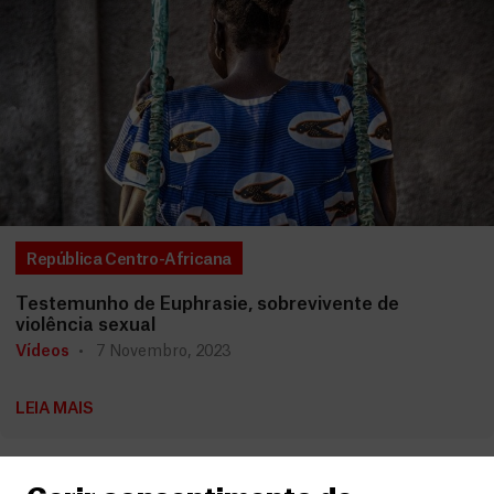
República Centro-Africana
Testemunho de Euphrasie, sobrevivente de
violência sexual
Vídeos
7 Novembro, 2023
LEIA MAIS