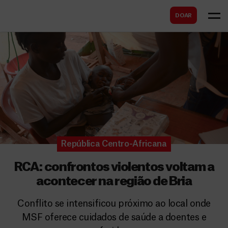
B
s
DOAR
u
c
s
a
c
r
a
r
República Centro-Africana
RCA: confrontos violentos voltam a
acontecer na região de Bria
Conflito se intensificou próximo ao local onde
MSF oferece cuidados de saúde a doentes e