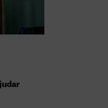
judar
s
 faz a diferença,