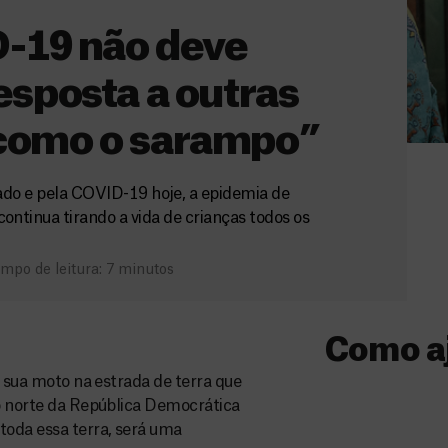
-19 não deve
sposta a outras
 como o sarampo”
ado e pela COVID-19 hoje, a epidemia de
tinua tirando a vida de crianças todos os
mpo de leitura: 7 minutos
Como a
m sua moto na estrada de terra que
Donativo
no norte da República Democrática
oda essa terra, será uma
O seu donativo