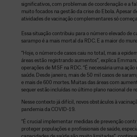
significativos, com problemas de coordenação e a fa
muito focados na gestão da crise do Ebola. Apesar de
atividades de vacinação complementares só começ
Essa situação contribuiu para o número elevado de c
sarampo é a mais mortal da RDC. E a maior do mun
“Hoje, o número de casos caiu no total, mas a epide
áreas estão registrando aumentos”, explica Emman
operações de MSF na RDC. “É necessária uma ação 
saúde. Desde janeiro, mais de 50 mil casos de saram
e mais de 600 mortes. Muitas das áreas com aument
sequer estão incluídas no último plano nacional de r
Nesse contexto já difícil, novos obstáculos à vacin
pandemia da COVID-19.
“É crucial implementar medidas de prevenção contra
proteger populações e profissionais de saúde, espe
capacidades de saúde são muito limitadas”, continua