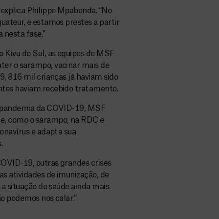
 explica Philippe Mpabenda. “No
uateur, e estamos prestes a partir
a nesta fase.”
o Kivu do Sul, as equipes de MSF
ter o sarampo, vacinar mais de
9, 816 mil crianças já haviam sido
ntes haviam recebido tratamento.
 a pandemia da COVID-19, MSF
de, como o sarampo, na RDC e
ronavírus e adapta sua
.
COVID-19, outras grandes crises
as atividades de imunização, de
 a situação de saúde ainda mais
ão podemos nos calar.”