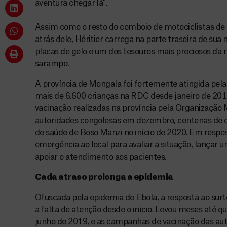
aventura chegar lá”.
Assim como o resto do comboio de motociclistas d
atrás dele, Héritier carrega na parte traseira de su
placas de gelo e um dos tesouros mais preciosos da r
sarampo.
A província de Mongala foi fortemente atingida pe
mais de 6.600 crianças na RDC desde janeiro de 20
vacinação realizadas na província pela Organização
autoridades congolesas em dezembro, centenas de c
de saúde de Boso Manzi no início de 2020. Em resp
emergência ao local para avaliar a situação, lançar
apoiar o atendimento aos pacientes.
Cada atraso prolonga a epidemia
Ofuscada pela epidemia de Ebola, a resposta ao su
a falta de atenção desde o início. Levou meses até q
junho de 2019, e as campanhas de vacinação das au