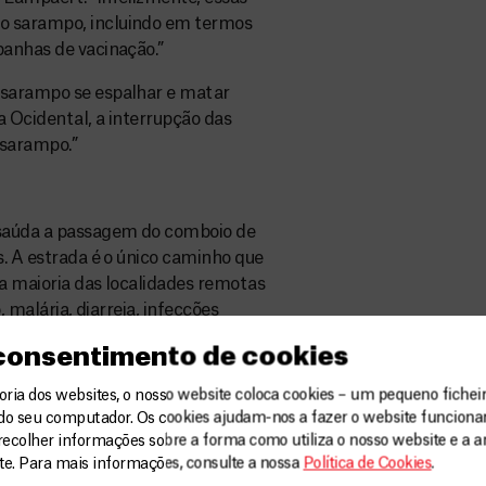
ao sarampo, incluindo em termos
panhas de vacinação.”
 sarampo se espalhar e matar
a Ocidental, a interrupção das
 sarampo.”
 saúda a passagem do comboio de
s. A estrada é o único caminho que
 na maioria das localidades remotas
, malária, diarreia, infecções
 consentimento de cookies
medicamentos aos nossos centros
ia dos websites, o nosso website coloca cookies – um pequeno ficheir
 coordenador médico. “O pouco que
do seu computador. Os cookies ajudam-nos a fazer o website funcion
ra atender às necessidades da
recolher informações sobre a forma como utiliza o nosso website e a an
ite. Para mais informações, consulte a nossa
Política de Cookies
.