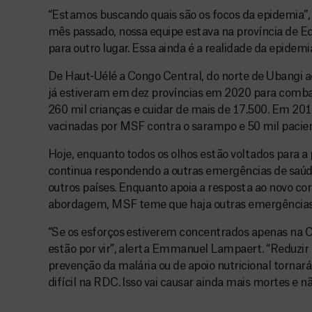
“Estamos buscando quais são os focos da epidemia”,
mês passado, nossa equipe estava na província de Eq
para outro lugar. Essa ainda é a realidade da epidemi
De Haut-Uélé a Congo Central, do norte de Ubangi a
já estiveram em dez províncias em 2020 para comba
260 mil crianças e cuidar de mais de 17.500. Em 201
vacinadas por MSF contra o sarampo e 50 mil pacie
Hoje, enquanto todos os olhos estão voltados para
continua respondendo a outras emergências de saú
outros países. Enquanto apoia a resposta ao novo co
abordagem, MSF teme que haja outras emergências
“Se os esforços estiverem concentrados apenas na 
estão por vir”, alerta Emmanuel Lampaert. “Reduzir 
prevenção da malária ou de apoio nutricional tornará
difícil na RDC. Isso vai causar ainda mais mortes e n