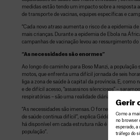
medidas estão tendo um impacto sobre a resposta 
de transporte de vacinas, equipes específicas e cam
“Cada novo atraso aumenta o risco de a epidemia de
mais crianças. Durante a epidemia de Ebola na Áfric
campanhas de vacinação levou ao ressurgimento do
“As necessidades são enormes”
Ao longo do caminho para Boso Manzi, a população
motos, que enfrenta uma difícil jornada de seis hora
liga a zona de saúde à capital da província. E, como
e de difícil acesso, “assassinos silenciosos” – sarampo
respiratórias – são uma realidade diária aqui.
Gerir
“As necessidades são imensas. O fornecimento de 
Como a maior
de saúde continua difícil”, explica Gédéon Mushadi,
no browser 
há disponível em cada estrutura não é suficiente pa
esperado, a 
população”.
tráfego do s