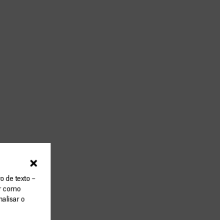
o de texto –
ar como
alisar o