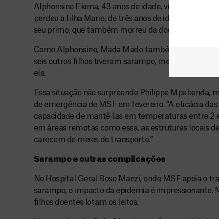
Alphonsine Ekima, 43 anos de idade, vivia essa situa
perdeu a filha Marie, de três anos de idade. A meni
seu primo, que também morreu da doença. “Marie é o q
Como Alphonsine, Mada Mado também perdeu a fil
seis outros filhos tiveram sarampo, mesmo tendo si
ela.
Essa situação não surpreende Philippe Mpabenda, m
de emergência de MSF em fevereiro. “A eficácia das
capacidade de mantê-las em temperaturas entre 2 e 8
em áreas remotas como essa, as estruturas locais de
carecem de meios de transporte.”
Sarampo e outras complicações
No Hospital Geral Boso Manzi, onde MSF apoia o t
sarampo, o impacto da epidemia é impressionante. N
filhos doentes lotam os leitos.