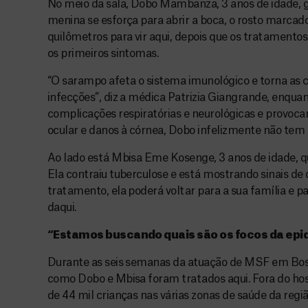
No meio da sala, Dobo Mambanza, 3 anos de idade, 
menina se esforça para abrir a boca, o rosto marcad
quilômetros para vir aqui, depois que os tratamento
os primeiros sintomas.
“O sarampo afeta o sistema imunológico e torna as cr
infecções”, diz a médica Patrizia Giangrande, enqua
complicações respiratórias e neurológicas e provocar
ocular e danos à córnea, Dobo infelizmente não tem 
Ao lado está Mbisa Eme Kosenge, 3 anos de idade, 
Ela contraiu tuberculose e está mostrando sinais de 
tratamento, ela poderá voltar para a sua família e pa
daqui.
“Estamos buscando quais são os focos da ep
Durante as seis semanas da atuação de MSF em Boso
como Dobo e Mbisa foram tratados aqui. Fora do hos
de 44 mil crianças nas várias zonas de saúde da regiã