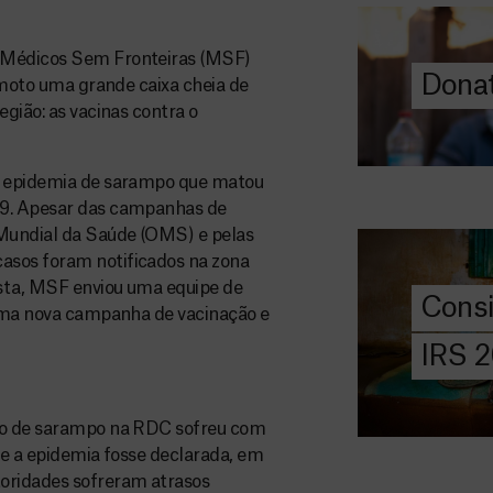
ajuda-nos a l
a quem mais p
e Médicos Sem Fronteiras (MSF)
Donat
a moto uma grande caixa cheia de
DOE
egião: as vacinas contra o
AGORA
Consigna
la epidemia de sarampo que matou
2026
19. Apesar das campanhas de
Saiba tudo so
 Mundial da Saúde (OMS) e pelas
IRS: o que é,
asos foram notificados na zona
preencher, e 
osta, MSF enviou uma equipe de
Cons
MSF com o do
 uma nova campanha de vacinação e
IRS 
DOE
AGORA
rto de sarampo na RDC sofreu com
Angarie 
ue a epidemia fosse declarada, em
MSF
toridades sofreram atrasos