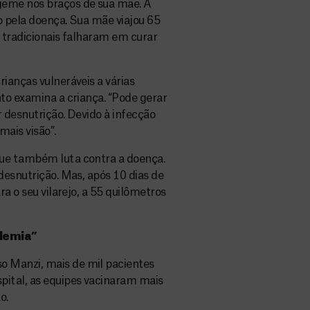
geme nos braços de sua mãe. A
o pela doença. Sua mãe viajou 65
s tradicionais falharam em curar
ianças vulneráveis a várias
nto examina a criança. “Pode gerar
 desnutrição. Devido à infecção
mais visão”.
que também luta contra a doença.
desnutrição. Mas, após 10 dias de
ra o seu vilarejo, a 55 quilômetros
idemia”
 Manzi, mais de mil pacientes
pital, as equipes vacinaram mais
o.