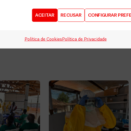
para
DOE
ACEITAR
RECUSAR
CONFIGURAR PREF
AGORA
Política de Cookies
Política de Privacidade
V