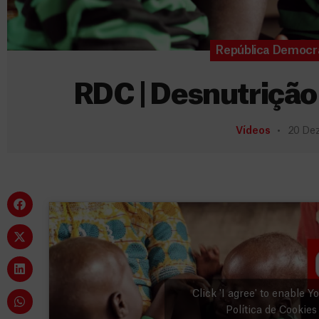
República Democr
RDC | Desnutrição
Vídeos
20 De
Click 'I agree' to enable 
Política de Cookies