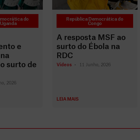
emocrática do
República Democrática do
Uganda
Congo
A resposta MSF ao
nto e
surto do Ébola na
 na
RDC
o surto de
Vídeos
11 Junho, 2026
ho, 2026
LEIA MAIS