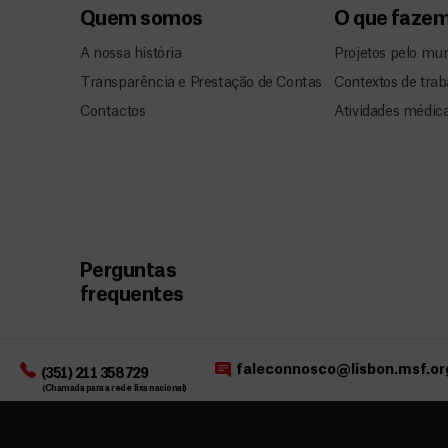
Quem somos
O que faze
A nossa história
Projetos pelo mu
Transparência e Prestação de Contas
Contextos de trab
Contactos
Atividades médic
Perguntas
frequentes
faleconnosco@lisbon.msf.or
(351) 211 358 729
(Chamada para a rede fixa nacional)