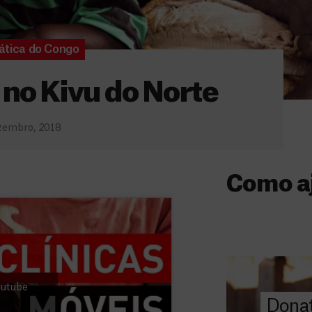
ática do Congo
 no Kivu do Norte
zembro, 2018
Como a
Donativo
O seu donativo
ajuda-nos a l
a quem mais p
Youtube
Donat