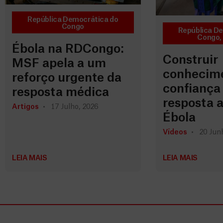
República Democrática do
Congo
República D
Congo
,
Ébola na RDCongo:
Construir
MSF apela a um
conhecime
reforço urgente da
confiança
resposta médica
resposta a
Artigos
17 Julho, 2026
Ébola
Vídeos
20 Jun
LEIA MAIS
LEIA MAIS