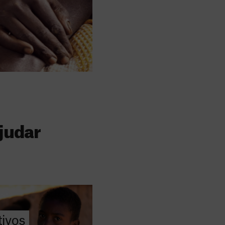
judar
s
 faz a diferença,
evar cuidados médicos
recisa.
ivos