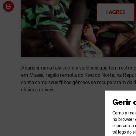
I AGREE
Abarishimana fala sobre a violência que tem restrin
em Masisi, região remota do Kivu do Norte, na Repú
conta como seus filhos gêmeos se recuperaram da 
clínicas móveis.
Gerir
Como a maior
no browser 
esperado, a 
tráfego do s