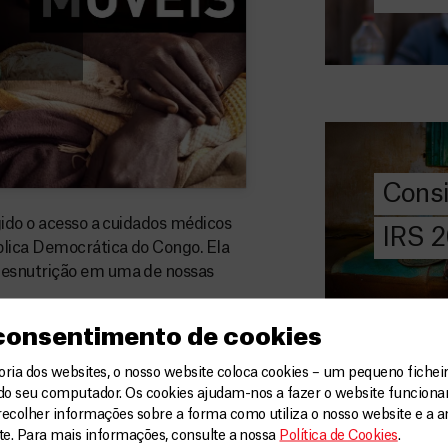
DOE
AGORA
Consigna
2026
Saiba tudo so
IRS: o que é,
preencher, e 
Cons
MSF com o do
gido o acesso a cuidados médicos
IRS 
blica Democrática do Congo. Ela
DOE
AGORA
desnutrição em uma de nossas
Angarie 
MSF
 consentimento de cookies
A MSF depend
ia dos websites, o nosso website coloca cookies – um pequeno ficheir
donativos pri
do seu computador. Os cookies ajudam-nos a fazer o website funcion
chegar assist
recolher informações sobre a forma como utiliza o nosso website e a an
Angar
ite. Para mais informações, consulte a nossa
Política de Cookies
.
humanitária a