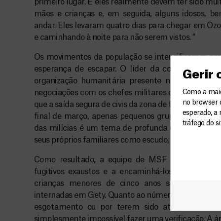
primeiro lugar. E eles realmente devem ter sido muit
mães e crianças e, em seguida, alguns idosos, b
andar. Eles levaram quatro dias para chegar em O
e caminhando à noite para não serem vistos. “
Os movimentos da população se intensificaram gra
esperança de escapar. O líder da comunidade e
Gerir
organização humanitária presente neste moment
negociações com os chefes militares de ambos os p
Como a maior
no browser 
que a saída segura de civis da zona de fogo cruzado f
esperado, a 
final de março, apenas pequenos grupos de pessoa
tráfego do s
das milícias é um tema de profunda discussão e q
seus próprios familiares como escudo, colocando sua
Como resultado, a equipe de MSF continua a r
fugitivos exaustos e a encaminhá-los para Aveb
crianças menores de cinco anos sofrem de des
internadas em Gety. Quanto ao número de pessoas q
esgotamento ou por terem sido atingidos por t
simplesmente impossível fazer uma verificação. A ár