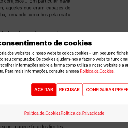
o corajosos … Em particular, havia
em, aqueles que eram capazes de
zoba, tomando caminhos pela mata
dualmente nos dias seguintes, na
m Walendu Bindi e MSF (a única
 consentimento de cookies
o) realizaram conjuntamente as
artidos de oposição apelando para
ia dos websites, o nosso website coloca cookies – um pequeno ficheir
do seu computador. Os cookies ajudam-nos a fazer o website funcion
osse permitida. Infelizmente, até o
recolher informações sobre a forma como utiliza o nosso website e a an
s emergiram da floresta. O papel
ite. Para mais informações, consulte a nossa
Política de Cookies
.
uestionamento. Eles estão usando
s vidas em perigo.
ACEITAR
RECUSAR
CONFIGURAR PREF
eceber um número crescente de
a e Gety. Destes, quase 10% das
nutrição grave e precisam ser
ue ficaram no caminho, devido ao
Política de Cookies
Política de Privacidade
iros vindos de um dos lados, é
ea permanece fora dos limites.