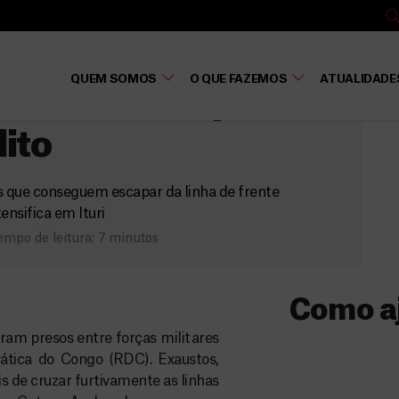
ática do Congo
QUEM SOMOS
O QUE FAZEMOS
ATUALIDADE
ivis isolados pelo
lito
 que conseguem escapar da linha de frente
tensifica em Ituri
mpo de leitura: 7 minutos
Como a
aram presos entre forças militares
Donativo
ática do Congo (RDC). Exaustos,
s de cruzar furtivamente as linhas
O seu donativo