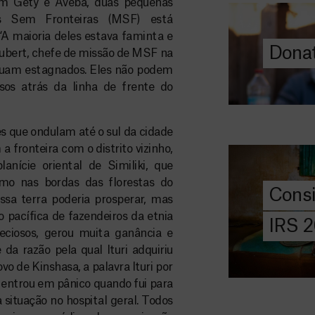
em Gety e Aveba, duas pequenas
ajuda-nos a l
os Sem Fronteiras (MSF) está
a quem mais p
“A maioria deles estava faminta e
Donat
ubert, chefe de missão de MSF na
DOE
nuam estagnados. Eles não podem
AGORA
os atrás da linha de frente do
Consigna
2026
es que ondulam até o sul da cidade
Saiba tudo so
 fronteira com o distrito vizinho,
IRS: o que é,
anície oriental de Similiki, que
preencher, e 
mo nas bordas das florestas do
Cons
MSF com o do
sa terra poderia prosperar, mas
o pacífica de fazendeiros da etnia
IRS 
eciosos, gerou muita ganância e
DOE
AGORA
 da razão pela qual Ituri adquiriu
vo de Kinshasa, a palavra Ituri por
Angarie 
a entrou em pânico quando fui para
MSF
a situação no hospital geral. Todos