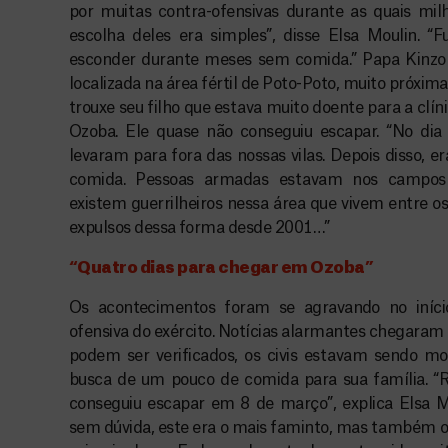
por muitas contra-ofensivas durante as quais milh
escolha deles era simples”, disse Elsa Moulin. “Fu
esconder durante meses sem comida.” Papa Kinzo 
localizada na área fértil de Poto-Poto, muito próxima
trouxe seu filho que estava muito doente para a cl
Ozoba. Ele quase não conseguiu escapar. “No di
levaram para fora das nossas vilas. Depois disso, e
comida. Pessoas armadas estavam nos campos 
existem guerrilheiros nessa área que vivem entre os
expulsos dessa forma desde 2001…”
“Quatro dias para chegar em Ozoba”
Os acontecimentos foram se agravando no iníc
ofensiva do exército. Notícias alarmantes chegaram
podem ser verificados, os civis estavam sendo 
busca de um pouco de comida para sua família. “
conseguiu escapar em 8 de março”, explica Elsa Mo
sem dúvida, este era o mais faminto, mas também o 