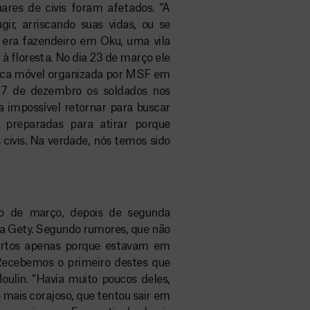
ares de civis foram afetados. “A
gir, arriscando suas vidas, ou se
era fazendeiro em Oku, uma vila
 à floresta. No dia 23 de março ele
ínica móvel organizada por MSF em
a 7 de dezembro os soldados nos
ra impossível retornar para buscar
preparadas para atirar porque
 civis. Na verdade, nós temos sido
io de março, depois de segunda
 a Gety. Segundo rumores, que não
mortos apenas porque estavam em
Recebemos o primeiro destes que
ulin. “Havia muito poucos deles,
mais corajoso, que tentou sair em