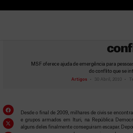
B
u
B
República Democr
s
u
c
RDC: Milhares de c
s
a
c
conf
r
a
r
MSF oferece ajuda de emergência para pessoas
do conflito que se in
Artigos
30 Abril, 2010
Te
Desde o final de 2009, milhares de civis se encontr
e grupos armados em Ituri, na República Democr
alguns deles finalmente conseguiram escapar. Depoi