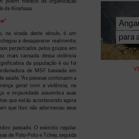
A MSF depend
um jovem médico da organização
donativos pri
o de Kinshasa.
chegar assist
os”
Angar
humanitária a
, na virada deste século, é um
para
chegou a desaparecer realmente.
DOE
AGORA
sos perpetrados pelos grupos em
vez mais cansada dessa violência
ignificativa da população é ou foi
V
coordenadora de MSF baseada em
 de saúde. “As pessoas continuam a
rença geral com a violência, na
iça e impunidade assombra suas
stes que estão acontecendo agora
am que Ituri não adormeceu seus
bro passado. O exército regular
reas de Poto-Poto e Tchey, seguida