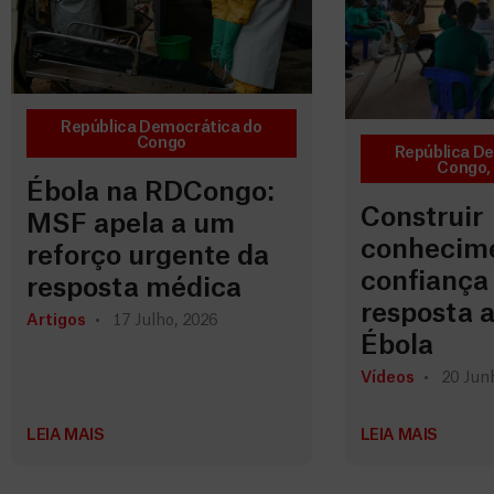
República Democrática do
Congo
República D
Congo
,
Ébola na RDCongo:
Construir
MSF apela a um
conhecime
reforço urgente da
confiança
resposta médica
resposta a
Artigos
17 Julho, 2026
Ébola
Vídeos
20 Jun
LEIA MAIS
LEIA MAIS