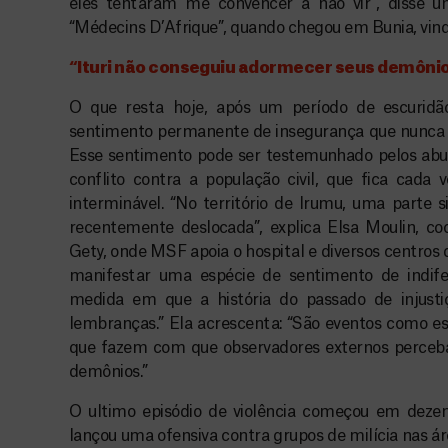
eles tentaram me convencer a não vir”, disse 
“Médecins D’Afrique”, quando chegou em Bunia, vind
“Ituri não conseguiu adormecer seus demôni
O que resta hoje, após um período de escuridão
sentimento permanente de insegurança que nunca 
Esse sentimento pode ser testemunhado pelos abu
conflito contra a população civil, que fica cada 
interminável. “No território de Irumu, uma parte s
recentemente deslocada”, explica Elsa Moulin, 
Gety, onde MSF apoia o hospital e diversos centros
manifestar uma espécie de sentimento de indife
medida em que a história do passado de injust
lembranças.” Ela acrescenta: “São eventos como e
que fazem com que observadores externos perceb
demônios.”
O ultimo episódio de violência começou em dezem
lançou uma ofensiva contra grupos de milícia nas á