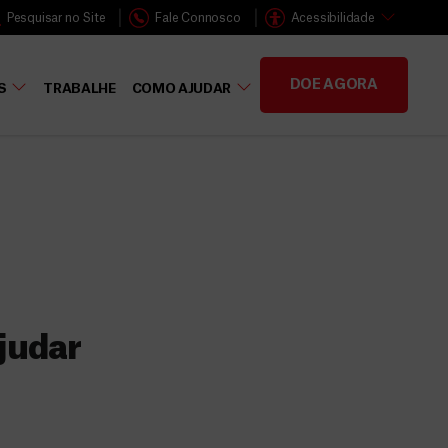
Pesquisar no Site
Fale Connosco
Acessibilidade
DOE AGORA
S
TRABALHE
COMO AJUDAR
judar
s
 faz a diferença,