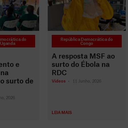
emocrática do
República Democrática do
Uganda
Congo
A resposta MSF ao
nto e
surto do Ébola na
 na
RDC
o surto de
Vídeos
11 Junho, 2026
ho, 2026
LEIA MAIS