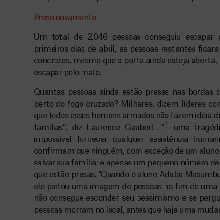
Preso novamente
Um total de 2.046 pessoas conseguiu escapar 
primeiros dias de abril, as pessoas restantes fic
concretos, mesmo que a porta ainda esteja aberta
escapar pelo mato.
Quantas pessoas ainda estão presas nas bordas d
perto do fogo cruzado? Milhares, dizem líderes co
que todos esses homens armados não fazem idéia 
famílias”, diz Laurence Gaubert. “É uma tragédi
impossível fornecer qualquer assistência humani
confirmam que ninguém, com exceção de um aluno b
salvar sua família; e apenas um pequeno número de 
que estão presas. “Quando o aluno Adaba Masumbuk
ele pintou uma imagem de pessoas no fim de uma 
não consegue esconder seu pessimismo e se pergu
pessoas morram no local, antes que haja uma mudan