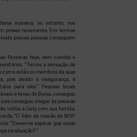
dessa maneira, no entanto, nos
aram presas novamente. Em termos
, muito poucas pessoas conseguem
as florestas hoje, sem comida e
munitários. “Temos a sensação de
de como estão os membros da suas
a, pois devido à insegurança, é
tária para eles.” Pessoas locais
ravo e tenaz de Bunia, conseguiu
civis conseguiu chegar às pessoas
u voltou a Gety com sua família,
corda. “O líder da missão de MSF
nta: ”Devemos esperar que essas
ça na situação? “