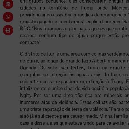
em grupos pequenos, eles conseguiram chegar 
cidades no território de Irumu onde Médic
providenciando assistência médica de emergência. 
exausta quando os recebemos”, explica Laurence Ga
RDC. “Nós tememos o pior para aqueles que conti
receber nenhum tipo de ajuda porque estão pres
combate”
O distrito de Ituri é uma área com colinas verdejant
de Bunia, ao longo do grande lago Albert, e marcam a
Uganda. Os solos são férteis, tanto na grande pl
mergulha em direção às águas azuis do lago, co
ocidente que se expandem em direção à Tchey. Es
infelizmente o único sinal de vida aqui é a populaçã
Ngity. Por ser uma área tão rica em minerais pr
inúmeros atos de violência. Essas colinas são parte
uma triste reputação de terra de violência. “Para o po
si só já é suficiente para causar medo. Minha famíli
casa e disse a eles que estava vindo para cá avaliar 