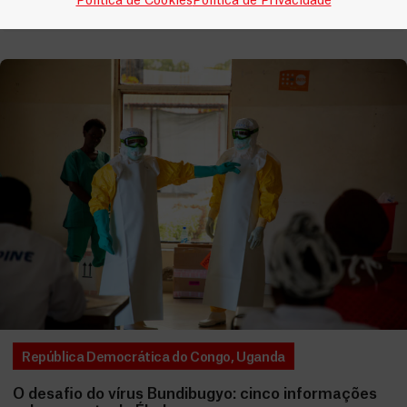
Política de Cookies
Política de Privacidade
LEIA MAIS
República Democrática do Congo
,
Uganda
O desafio do vírus Bundibugyo: cinco informações