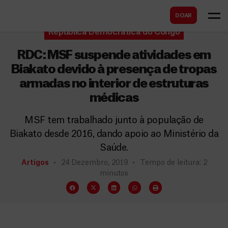
B
s
DOAR
u
c
República Democrática do Congo
s
a
c
RDC: MSF suspende atividades em
r
a
Biakato devido à presença de tropas
armadas no interior de estruturas
r
médicas
MSF tem trabalhado junto à população de
Biakato desde 2016, dando apoio ao Ministério da
Saúde.
Artigos
24 Dezembro, 2019
Tempo de leitura: 2
minutos