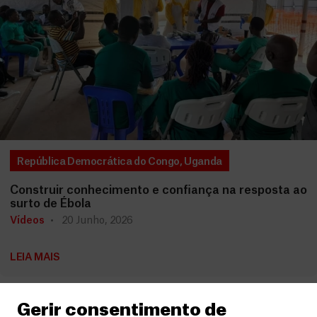
República Democrática do Congo
,
Uganda
Construir conhecimento e confiança na resposta ao
surto de Ébola
Vídeos
20 Junho, 2026
LEIA MAIS
Gerir consentimento de