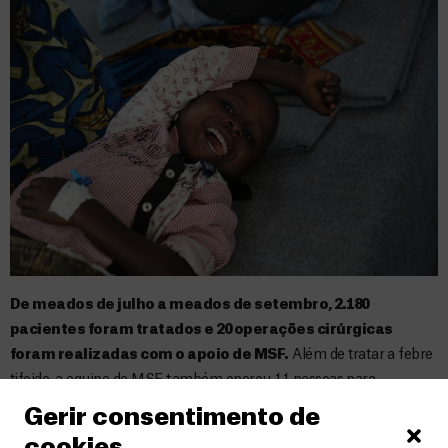
De meados de julho a meados de setembro, 2.180
pacientes foram tratados e 20 operações cirúrgicas
foram realizadas com o apoio de MSF.
Além de tratar a febre
tifoide, a equipe de MSF também operou 11 pessoas para
emergências cirúrgicas e tratou mais de 3.500 pacientes sofrendo
Gerir consentimento de
de malária simples e grave.