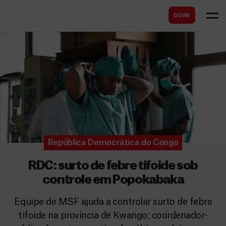
B
s
DOAR
u
c
s
a
c
r
a
r
República Democrática do Congo
RDC: surto de febre tifoide sob
controle em Popokabaka
Equipe de MSF ajuda a controlar surto de febre
tifoide na província de Kwango; coordenador-