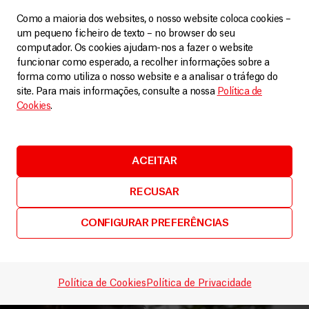
Como a maioria dos websites, o nosso website coloca cookies –
um pequeno ficheiro de texto – no browser do seu
computador. Os cookies ajudam-nos a fazer o website
funcionar como esperado, a recolher informações sobre a
forma como utiliza o nosso website e a analisar o tráfego do
site. Para mais informações, consulte a nossa
Política de
Cookies
.
ACEITAR
República Centro-Africana
RECUSAR
Primeira Linha 3.4 | Saúde mental na República
Centro-Africana
CONFIGURAR PREFERÊNCIAS
Podcast
31 Outubro, 2023
LEIA MAIS
Política de Cookies
Política de Privacidade