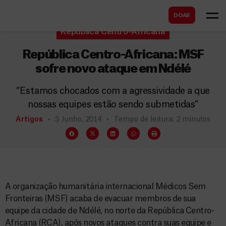
B
s
DOAR
u
c
República Centro-Africana
s
a
c
República Centro-Africana: MSF
r
a
sofre novo ataque em Ndélé
r
“Estamos chocados com a agressividade a que
nossas equipes estão sendo submetidas”
Artigos
3 Junho, 2014
Tempo de leitura: 2 minutos
A organização humanitária internacional Médicos Sem
Fronteiras (MSF) acaba de evacuar membros de sua
equipe da cidade de Ndélé, no norte da República Centro-
Africana (RCA), após novos ataques contra suas equipe e