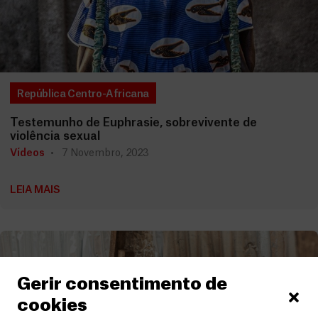
República Centro-Africana
Testemunho de Euphrasie, sobrevivente de
violência sexual
Vídeos
7 Novembro, 2023
LEIA MAIS
Gerir consentimento de
cookies