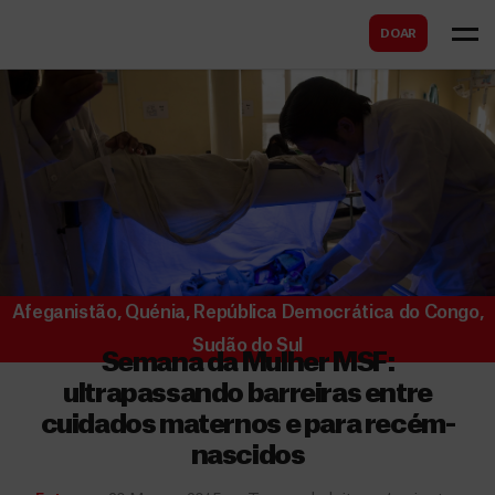
B
s
DOAR
u
c
s
a
c
r
a
r
Afeganistão
,
Quénia
,
República Democrática do Congo
,
Sudão do Sul
Semana da Mulher MSF:
ultrapassando barreiras entre
cuidados maternos e para recém-
nascidos