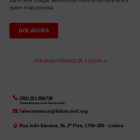
para fazer chegar assistência médica-humanitária a
quem mais precisa.
DOE AGORA
Angarie Fundos para a MSF
VER MAIS FORMAS DE AJUDAR
(351) 211 358 729
(Chamada para a rede fixa nacional)
faleconnosco@lisbon.msf.org
Rua João Saraiva, 36, 2º Piso, 1700-250 – Lisboa