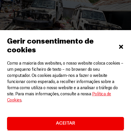
Gerir consentimento de
cookies
Como a maioria dos websites, o nosso website coloca cookies –
Sudão do Sul
um pequeno ficheiro de texto – no browser do seu
computador. Os cookies ajudam-nos a fazer o website
Sudão do Sul: MSF é forçada a fechar hospital de
funcionar como esperado, a recolher informações sobre a
Lankien após ataques
forma como utiliza o nosso website e a analisar o tráfego do
Artigos
8 Maio, 2026
site. Para mais informações, consulte a nossa
Política de
Cookies
.
LEIA MAIS
ACEITAR