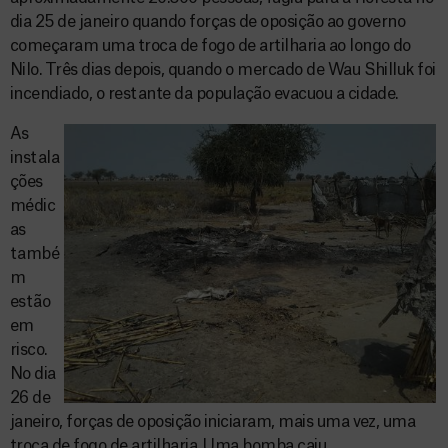
dia 25 de janeiro quando forças de oposição ao governo
começaram uma troca de fogo de artilharia ao longo do
Nilo. Três dias depois, quando o mercado de Wau Shilluk foi
incendiado, o restante da população evacuou a cidade.
As
instala
ções
médic
as
també
m
estão
em
risco.
No dia
26 de
janeiro, forças de oposição iniciaram, mais uma vez, uma
troca de fogo de artilharia. Uma bomba caiu