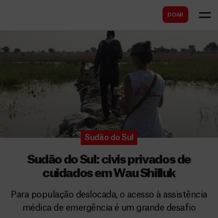
B
s
DOAR
u
c
s
a
c
r
a
r
Sudão do Sul
Sudão do Sul: civis privados de
cuidados em Wau Shilluk
Para população deslocada, o acesso à assistência
médica de emergência é um grande desafio