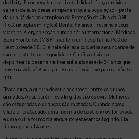
de Unity. Picos regulares de instabilidade forçam civis a
saírem de suas casas e impedem que a população – parte
da qual já vive no complexo de Proteção de Civis da ONU
(PoC, na sigla em inglês) Bentiu há anos – retorne a seus
vilarejos. A organização humanitária internacional Médicos
Sem Fronteiras (MSF) mantém um hospital no PoC de
Bentiu desde 2013, e nele oferece cuidados secundários de
saúde gratuitos e de qualidade. Confira abaixo o
depoimento de uma mulher sul-sudanesa de 34 anos que
teve sua vida afetada por essa violência que parece não ter
fim.
“Para mim, a guerra deveria acontecer entre os grupos
armados. Aqui, porém, os atingidos são os civis. Mulheres
são estupradas e crianças são raptadas. Quando nosso
vilarejo foi atacado, uma menina de quatro anos foi levada
e uma outra foi morta enquanto estávamos fugindo. Ela
tinha apenas 14 anos.