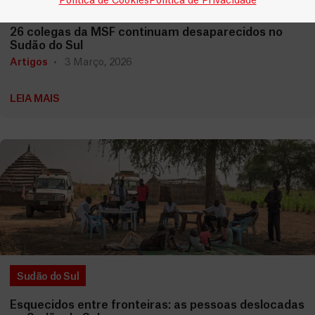
Política de Cookies
Política de Privacidade
Sudão do Sul
26 colegas da MSF continuam desaparecidos no
Sudão do Sul
Artigos
3 Março, 2026
LEIA MAIS
Sudão do Sul
Esquecidos entre fronteiras: as pessoas deslocadas