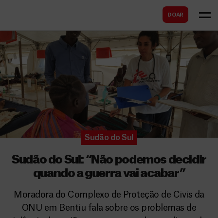
B
s
DOAR
u
c
s
a
c
r
a
r
Sudão do Sul
Sudão do Sul: “Não podemos decidir
quando a guerra vai acabar”
Moradora do Complexo de Proteção de Civis da
ONU em Bentiu fala sobre os problemas de