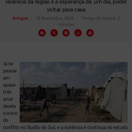
violência da região e a esperança de, um dia, poder
voltar para casa
Artigos
18 Novembro, 2016
Tempo de leitura: 2
minutos
Já se
passar
am
quase
três
anos
desde
o início
do
conflito no Sudão do Sul, e a violência é contínua no estado