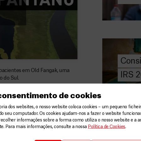
DOE
AGORA
Consigna
2026
Saiba tudo so
IRS: o que é,
preencher, e 
Cons
MSF com o do
pacientes em Old Fangak, uma
IRS 
o do Sul.
DOE
AGORA
 consentimento de cookies
Angarie 
MSF
ia dos websites, o nosso website coloca cookies – um pequeno ficheir
do seu computador. Os cookies ajudam-nos a fazer o website funcion
A MSF depend
recolher informações sobre a forma como utiliza o nosso website e a an
donativos pri
ite. Para mais informações, consulte a nossa
Política de Cookies
.
chegar assist
Angar
humanitária a