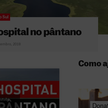
o Sul
ospital no pântano
tembro, 2018
Como a
Donativo
O seu donativo
ajuda-nos a l
a quem mais p
Youtube
Donat