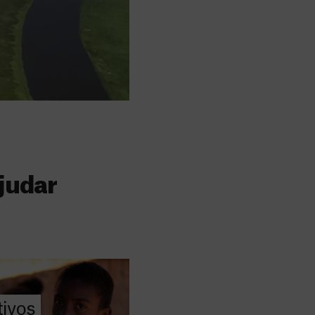
judar
s
 faz a diferença,
evar cuidados médicos
recisa.
ivos