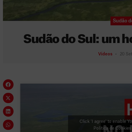
Sudão d
Sudão do Sul: um h
Vídeos
20 Se
Click 'I agree' to enable 
Política de Cookies