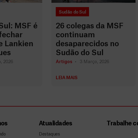
Sudão do Sul
Sul: MSF é
26 colegas da MSF
fechar
continuam
e Lankien
desaparecidos no
ues
Sudão do Sul
, 2026
Artigos
3 Março, 2026
LEIA MAIS
mos
Atualidades
Trabalhe 
ndo
Destaques