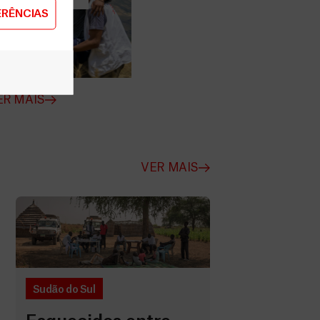
ERÊNCIAS
 a MSF
ER MAIS
VER MAIS
Sudão do Sul