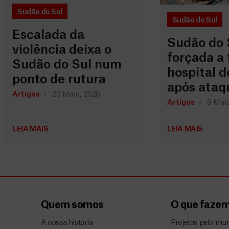
Sudão do Sul
Sudão do Sul
Escalada da
Sudão do 
violência deixa o
forçada a 
Sudão do Sul num
hospital d
ponto de rutura
após ataq
Artigos
20 Maio, 2026
Artigos
8 Maio
LEIA MAIS
LEIA MAIS
Quem somos
O que faze
A nossa história
Projetos pelo mu