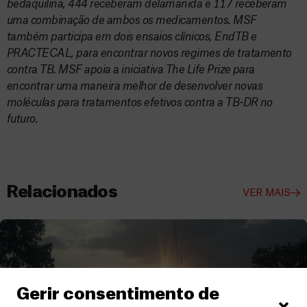
bedaquilina, 444 receberam delamanida e 117 receberam
uma combinação de ambos os medicamentos. MSF
também participa em dois ensaios clínicos, EndTB e
PRACTECAL, para encontrar novos regimes de tratamento
contra TB. MSF apoia a iniciativa The Life Prize para
encontrar uma maneira melhor de desenvolver novas
moléculas para tratamentos efetivos contra a TB-DR no
futuro.
Relacionados
VER MAIS
Gerir consentimento de