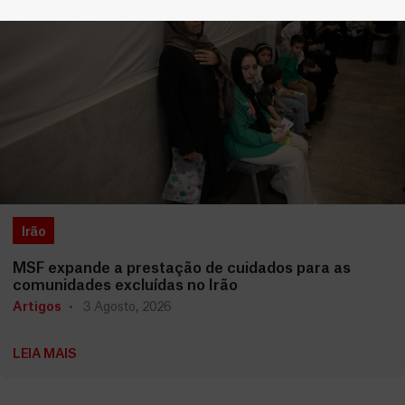
Irão
MSF expande a prestação de cuidados para as
comunidades excluídas no Irão
Artigos
3 Agosto, 2026
LEIA MAIS