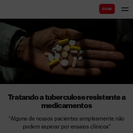
B
s
DOAR
u
c
s
a
c
r
a
r
Tratando a tuberculose resistente a
medicamentos
“Alguns de nossos pacientes simplesmente não
podem esperar por ensaios clínicos”