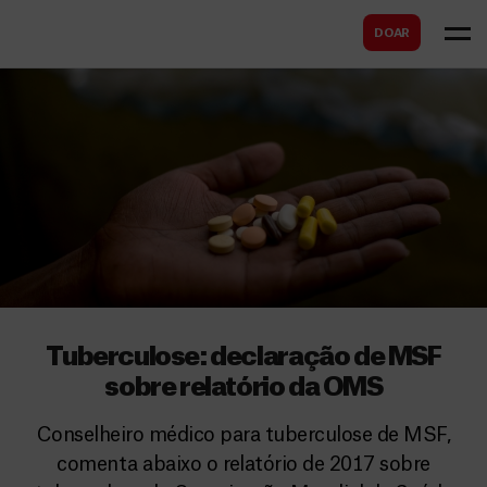
B
s
DOAR
u
c
s
a
c
r
a
r
Tuberculose: declaração de MSF
sobre relatório da OMS
Conselheiro médico para tuberculose de MSF,
comenta abaixo o relatório de 2017 sobre