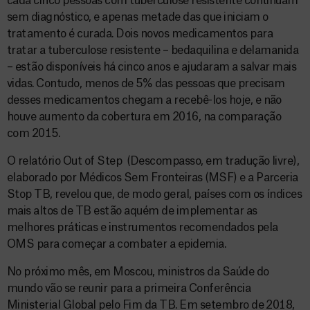
cada cinco pessoas com tuberculose resistente continuam
sem diagnóstico, e apenas metade das que iniciam o
tratamento é curada. Dois novos medicamentos para
tratar a tuberculose resistente – bedaquilina e delamanida
– estão disponíveis há cinco anos e ajudaram a salvar mais
vidas. Contudo, menos de 5% das pessoas que precisam
desses medicamentos chegam a recebê-los hoje, e não
houve aumento da cobertura em 2016, na comparação
com 2015.
O relatório Out of Step (Descompasso, em tradução livre),
elaborado por Médicos Sem Fronteiras (MSF) e a Parceria
Stop TB, revelou que, de modo geral, países com os índices
mais altos de TB estão aquém de implementar as
melhores práticas e instrumentos recomendados pela
OMS para começar a combater a epidemia.
No próximo mês, em Moscou, ministros da Saúde do
mundo vão se reunir para a primeira Conferência
Ministerial Global pelo Fim da TB. Em setembro de 2018,