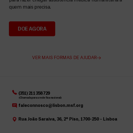
para fazer chegar assistência médica-humanitária a
quem mais precisa.
DOE AGORA
Angarie Fundos para a MSF
VER MAIS FORMAS DE AJUDAR
(351) 211 358 729
(Chamada para a rede fixa nacional)
faleconnosco@lisbon.msf.org
Rua João Saraiva, 36, 2º Piso, 1700-250 – Lisboa