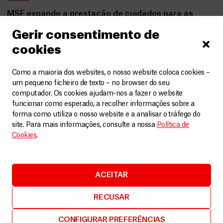
MSF expande a prestação de cuidados para as
comunidades excluídas no Irão
Gerir consentimento de
Artigos
3 Agosto, 2026
cookies
LEIA MAIS
Como a maioria dos websites, o nosso website coloca cookies –
um pequeno ficheiro de texto – no browser do seu
computador. Os cookies ajudam-nos a fazer o website
funcionar como esperado, a recolher informações sobre a
forma como utiliza o nosso website e a analisar o tráfego do
site. Para mais informações, consulte a nossa
Política de
Cookies
.
ACEITAR
RECUSAR
CONFIGURAR PREFERÊNCIAS