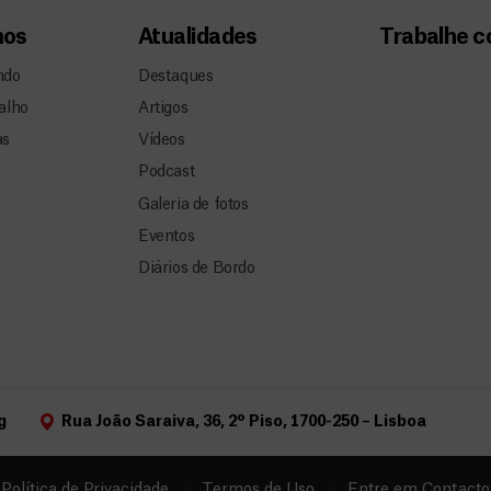
mos
Atualidades
Trabalhe 
ndo
Destaques
alho
Artigos
as
Vídeos
Podcast
Galeria de fotos
Eventos
Diários de Bordo
g
Rua João Saraiva, 36, 2º Piso, 1700-250 – Lisboa
Política de Privacidade
Termos de Uso
Entre em Contacto