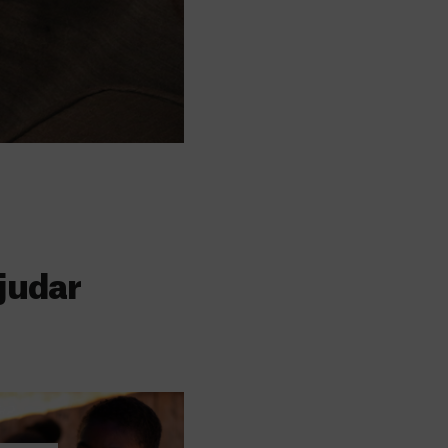
judar
s
 faz a diferença,
evar cuidados médicos
recisa.