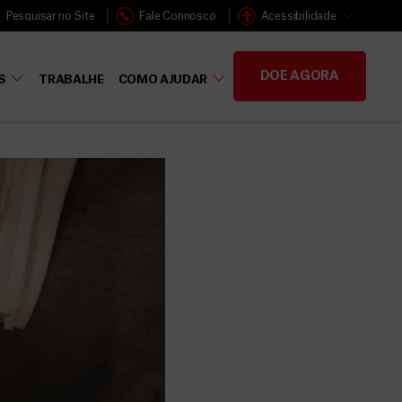
Pesquisar no Site
Fale Connosco
Acessibilidade
DOE AGORA
S
TRABALHE
COMO AJUDAR