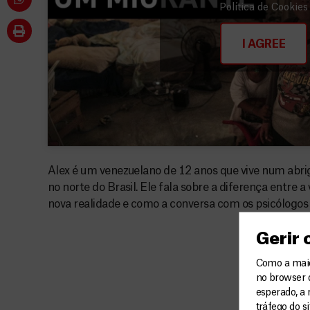
Política de Cookies
I AGREE
Alex é um venezuelano de 12 anos que vive num abr
no norte do Brasil. Ele fala sobre a diferença entre a
nova realidade e como a conversa com os psicólogo
Gerir
Como a maior
no browser 
esperado, a 
tráfego do s