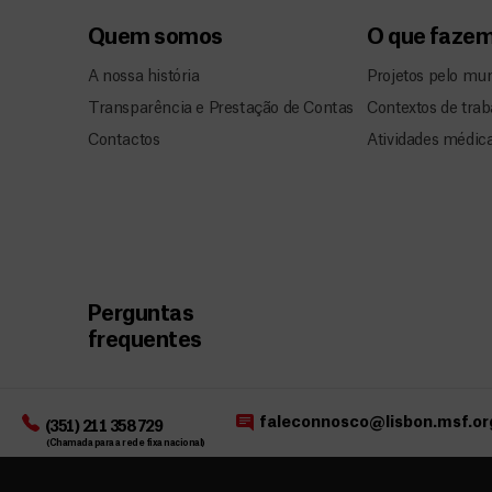
Quem somos
O que faze
A nossa história
Projetos pelo mu
Transparência e Prestação de Contas
Contextos de trab
Contactos
Atividades médic
Perguntas
frequentes
faleconnosco@lisbon.msf.or
(351) 211 358 729
(Chamada para a rede fixa nacional)