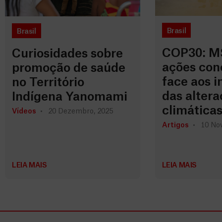
Brasil
Brasil
COP30: MS
Curiosidades sobre
ações con
promoção de saúde
face aos 
no Território
das altera
Indígena Yanomami
climática
Vídeos
20 Dezembro, 2025
Artigos
10 No
LEIA MAIS
LEIA MAIS