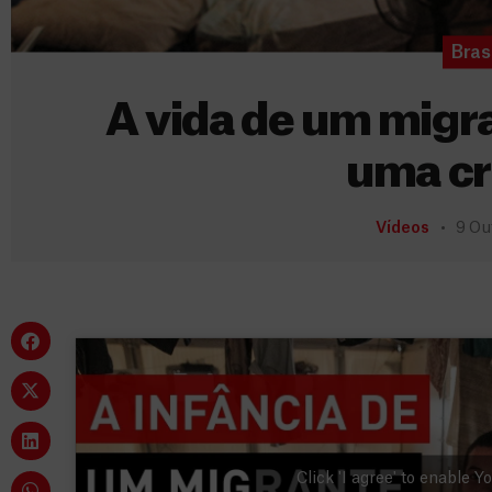
Brasi
A vida de um migra
uma cr
Vídeos
9 Ou
Click 'I agree' to enable 