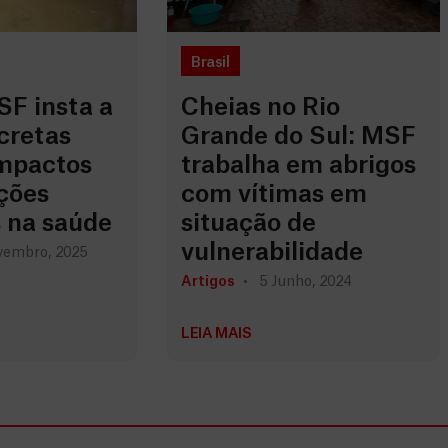
Brasil
F insta a
Cheias no Rio
cretas
Grande do Sul: MSF
impactos
trabalha em abrigos
ções
com vítimas em
s na saúde
situação de
vulnerabilidade
vembro, 2025
Artigos
5 Junho, 2024
LEIA MAIS