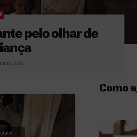
l
nte pelo olhar de
iança
tubro, 2019
Como a
Donativo
O seu donativo
ajuda-nos a l
a quem mais p
Youtube