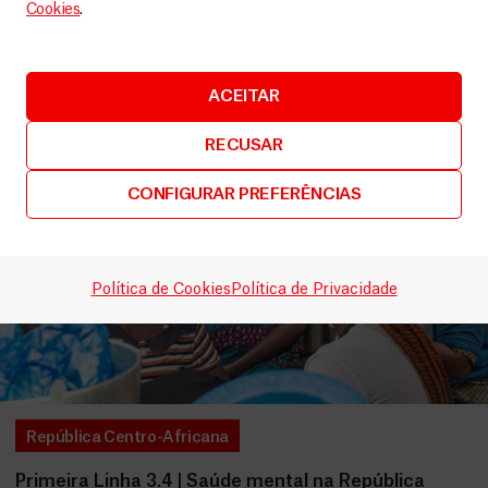
Cookies
.
ACEITAR
RECUSAR
CONFIGURAR PREFERÊNCIAS
Política de Cookies
Política de Privacidade
República Centro-Africana
Primeira Linha 3.4 | Saúde mental na República