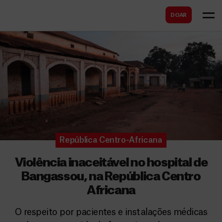
B
s
DOAR
u
c
s
a
c
r
a
r
República Centro-Africana
Violência inaceitável no hospital de
Bangassou, na República Centro
Africana
O respeito por pacientes e instalações médicas