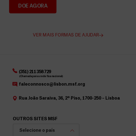
DOE AGORA
Angarie Fundos para a MSF
VER MAIS FORMAS DE AJUDAR
(351) 211 358 729
(Chamada para a rede fixa nacional)
faleconnosco@lisbon.msf.org
Rua João Saraiva, 36, 2º Piso, 1700-250 – Lisboa
OUTROS SITES MSF
Selecione o país