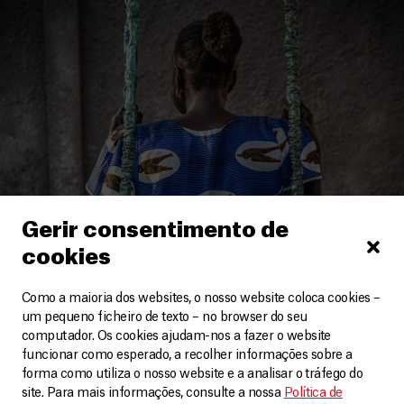
Gerir consentimento de
cookies
República Centro-Africana
Testemunho de Euphrasie, sobrevivente de
Como a maioria dos websites, o nosso website coloca cookies –
violência sexual
um pequeno ficheiro de texto – no browser do seu
computador. Os cookies ajudam-nos a fazer o website
Vídeos
7 Novembro, 2023
funcionar como esperado, a recolher informações sobre a
forma como utiliza o nosso website e a analisar o tráfego do
LEIA MAIS
site. Para mais informações, consulte a nossa
Política de